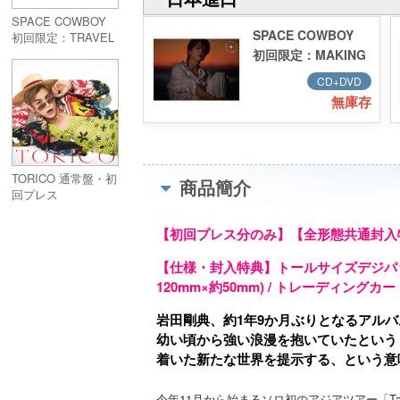
SPACE COWBOY
SPACE COWBOY
初回限定：TRAVEL
盤 (CD+DVD)
初回限定：MAKING
盤 (CD+DVD)
CD+DVD
無庫存
TORICO 通常盤・初
商品簡介
回プレス
【初回プレス分のみ】【全形態共通封入
【仕様・封入特典】トールサイズデジパック(約1
120mm×約50mm) / トレーディング
岩田剛典、約1年9か月ぶりとなるアル
幼い頃から強い浪漫を抱いていたという
着いた新たな世界を提示する、という意
今年11月から始まるソロ初のアジアツアー「Takanori 