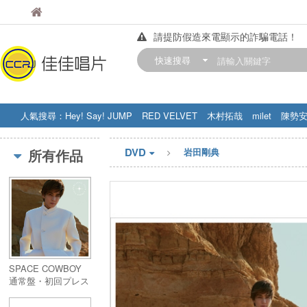
佳佳唱片
佳佳唱片
請提防假造來電顯示的詐騙電話！
【中華門市營業時間調整公告】
快速搜尋
訂購金額滿200元，即享免運優惠!! 詳
人氣搜尋：
Hey! Say! JUMP
RED VELVET
木村拓哉
milet
陳勢
STRAY KIDS
盧廣仲
周杰伦
DVD
所有作品
岩田剛典
SPACE COWBOY
通常盤・初回プレス