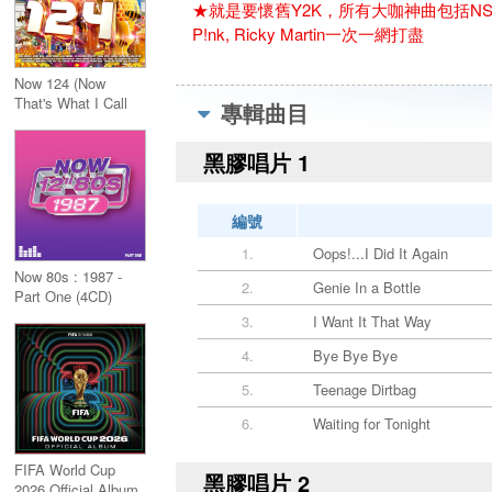
★就是要懷舊Y2K，所有大咖神曲包括NSYNC, Backstre
P!nk, Ricky Martin一次一網打盡
Now 124 (Now
That's What I Call
專輯曲目
Music 124) 2CD
黑膠唱片 1
編號
1.
Oops!...I Did It Again
Now 80s : 1987 -
2.
Genie In a Bottle
Part One (4CD)
3.
I Want It That Way
4.
Bye Bye Bye
5.
Teenage Dirtbag
6.
Waiting for Tonight
FIFA World Cup
黑膠唱片 2
2026 Official Album