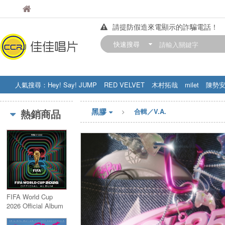
佳佳唱片
佳佳唱片
請提防假造來電顯示的詐騙電話！
【中華門市營業時間調整公告】
快速搜尋
訂購金額滿200元，即享免運優惠!! 詳
人氣搜尋：
Hey! Say! JUMP
RED VELVET
木村拓哉
milet
陳勢
STRAY KIDS
盧廣仲
周杰伦
黑膠
熱銷商品
合輯／V.A.
FIFA World Cup
2026 Official Album