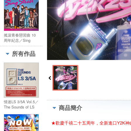
搖滾青春戀習曲 10
周年紀念／Sing
Street 10th
Anniversary
所有作品
情迷LS 3/5A Vol.5／
商品簡介
The Sounds of LS
3/5A Vol.5
★歡慶千禧二十五周年，全新進口Y2K