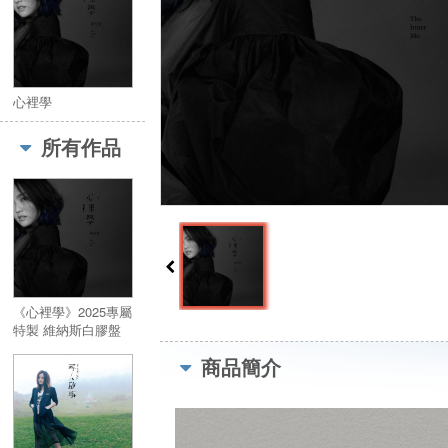
心裡學
所有作品
《心裡學》2025專屬
特製 維納斯白膠盤
限量簽名版
商品簡介