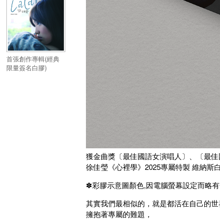
首張創作專輯(經典
限量簽名白膠)
獲金曲獎〔最佳國語女演唱人〕、〔最佳
徐佳瑩《心裡學》2025專屬特製 維納斯
✽彩膠示意圖顏色,因電腦螢幕設定而略有
其實我們最相似的，就是都活在自己的世
擁抱著專屬的難題，