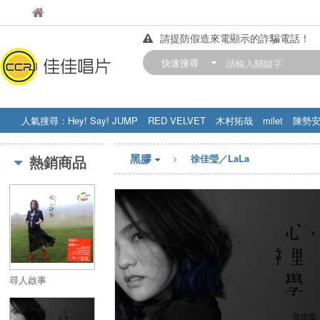
佳佳唱片
佳佳唱片
請提防假造來電顯示的詐騙電話！
【中華門市營業時間調整公告】
快速搜尋
訂購金額滿200元，即享免運優惠!! 詳
人氣搜尋：
Hey! Say! JUMP
RED VELVET
木村拓哉
milet
陳勢
STRAY KIDS
盧廣仲
周杰伦
黑膠
熱銷商品
徐佳瑩／LaLa
尋人啟事