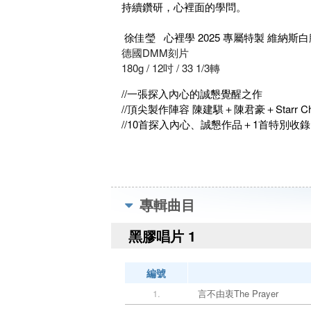
持續鑽研，心裡面的學問。
徐佳瑩 心裡學 2025 專屬特製 維納斯
德國DMM刻片
180g / 12吋 / 33 1/3轉
//一張探入內心的誠懇覺醒之作
//頂尖製作陣容 陳建騏＋陳君豪＋Starr C
//10首探入內心、誠懇作品＋1首特別
專輯曲目
黑膠唱片 1
編號
1.
言不由衷The Prayer