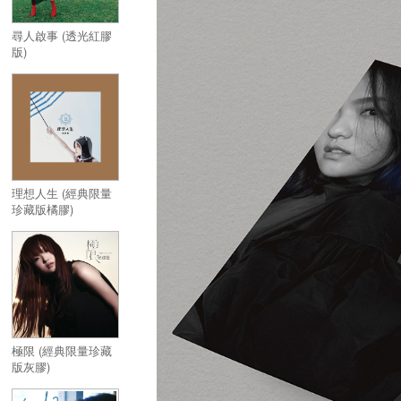
尋人啟事 (透光紅膠
版)
理想人生 (經典限量
珍藏版橘膠)
極限 (經典限量珍藏
版灰膠)