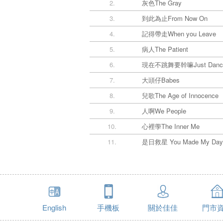
2.
灰色The Gray
3.
到此為止From Now On
4.
記得帶走When you Leave
5.
病人The Patient
6.
現在不跳舞要幹嘛Just Danc
7.
大頭仔Babes
8.
兒歌The Age of Innocence
9.
人啊We People
10.
心裡學The Inner Me
11.
是日救星 You Made My Day
English
手機板
關於佳佳
門市