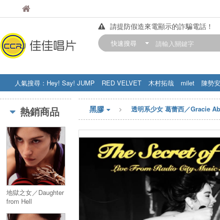
佳佳唱片
佳佳唱片
請提防假造來電顯示的詐騙電話！
【中華門市營業時間調整公告】
快速搜尋
訂購金額滿200元，即享免運優惠!! 詳
人氣搜尋：
Hey! Say! JUMP
RED VELVET
木村拓哉
milet
陳勢
STRAY KIDS
盧廣仲
周杰伦
黑膠
熱銷商品
透明系少女 葛蕾西／Gracie Ab
地獄之女／Daughter
from Hell