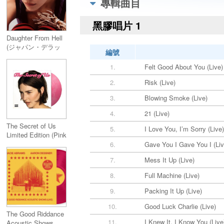
專輯曲目
黑膠唱片 1
Daughter From Hell
(ジャパン・デラッ
編號
クス・エディショ
ン)
1.
Felt Good About You (Live)
2.
Risk (Live)
3.
Blowing Smoke (Live)
4.
21 (Live)
The Secret of Us
5.
I Love You, I’m Sorry (Live)
Limited Edition (Pink
Vinyl)
6.
Gave You I Gave You I (Liv
7.
Mess It Up (Live)
8.
Full Machine (Live)
9.
Packing It Up (Live)
10.
Good Luck Charlie (Live)
The Good Riddance
11.
I Knew It, I Know You (Live
Acoustic Shows