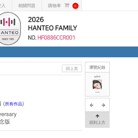
登入
相關問題
購物車
0
瀏覽紀錄
回上頁
西
(
)
所有作品
versary
紀念版
回到上方