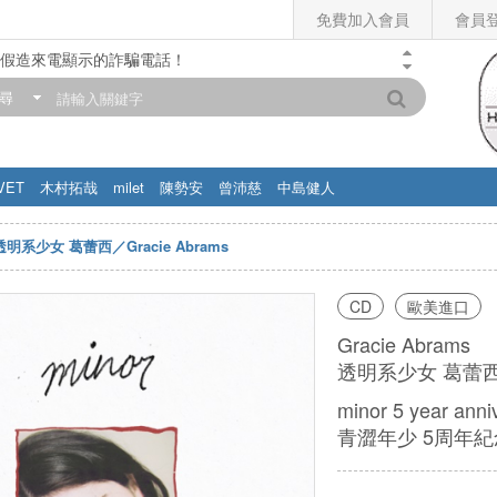
免費加入會員
會員
假造來電顯示的詐騙電話！
門市營業時間調整公告】
尋
滿200元，即享免運優惠!! 詳情>>
VET
木村拓哉
milet
陳勢安
曾沛慈
中島健人
透明系少女 葛蕾西／Gracie Abrams
CD
歐美進口
Gracie Abrams
透明系少女 葛蕾
minor 5 year anni
青澀年少 5周年