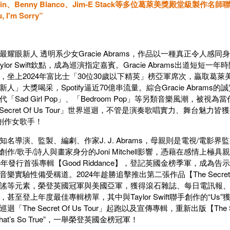
latkin、Benny Blanco、Jim-E Stack等多位葛萊美獎殿堂級製作
, I'm Sorry”
最耀眼新人 透明系少女Gracie Abrams，作品以一種真正令人
ylor Swift欽點，成為巡演指定嘉賓。Gracie Abrams出道短
，坐上2024年富比士「30位30歲以下精英」榜亞軍席次，贏取葛萊
人」大獎喝采，Spotify逼近70億串流量。綜合Gracie Abra
「Sad Girl Pop」、「Bedroom Pop」等另類音樂風潮，被視為
 Secret Of Us Tour」世界巡迴，不管是演奏歌唱實力、舞台
創作女歌手！
導演、監製、編劇、作家J. J. Abrams，母親則是電視/電影界監製Katie
作/歌手/詩人與畫家身分的Joni Mitchell影響，憑藉在感情上
3年發行首張專輯【Good Riddance】，登記英國金榜季軍，成
樂實驗性備受稱道。2024年趁勝追擊推出第二張作品【The Secret
謠等元素，榮登英國冠軍與美國亞軍，獲得滾石雜誌、每日電訊報、告示牌
甚至登上年度最佳專輯榜單，其中與Taylor Swift聯手創作的“U
「The Secret Of Us Tour」起跑以及宣傳專輯，重新出版【The 
at’s So True”，一舉榮登英國金榜冠軍！