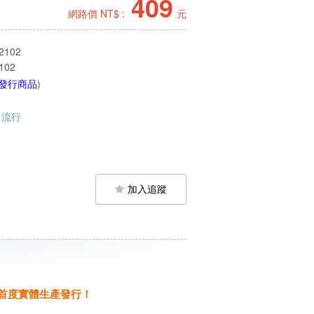
409
網路價 NT$ :
元
2102
102
發行商品
)
流行
加入追蹤
，首度實體生產發行！