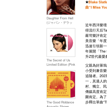
★
Blake S
曲“I Miss You
Daughter From Hell
(ジャパン・デラッ
近年西洋樂壇
クス・エディショ
得流行天后Ta
ン)
嚴苛樂評肯定
美音樂「年度新
迅速引領新一代
年展開「The
升Z世代最愛
The Secret of Us
Limited Edition (Pink
父親為好萊塢知名
Vinyl)
小受到兼音樂創
追隨者。202
一，其過人的音
村、獨立、民
傳媒高度肯定，
圍肯定。為了巡迴
步釋出單曲“Th
The Good Riddance
Acoustic Shows