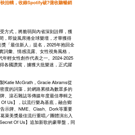
名師聯袂抬轎，收錄Spotify破7億收聽暢銷
感同身受方式，將脆弱與內省深刻詮釋，獲
短一年時間，即旋風席捲全球樂壇，才華獲得
美獎「最佳新人」提名，2025年抱回全
ms的誠實詞彙、情感流露、女性視角風格，
當代年輕女性創作代表之一。2024-2025
魅力皆獲得各國讚賞，擄獲大批樂迷，正式躍
 McGrath，Gracie Abrams從
極具親密度的詞藻，於網路累積為數眾多的
為告示牌、滾石雜誌等傳媒年度最佳專輯之
 Of Us】，以流行樂為基底，融合鄉
、NME、Clash、Dork等重要
s”獲葛萊美獎最佳流行重唱／團體演出入
Secret Of Us】追加新歌的豪華盤，同