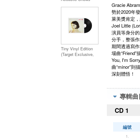
Gracie 
(Live) Includes
Magenta Vinyl Color
勢於2020
萊美獎肯定，綜
Joel Litt
演員等身分的Be
分手，整張作
期間透過寫作
Tiny Vinyl Edition
場曲“Frien
(Target Exclusive,
You, I'm
vinyl 4 inch)
曲“minor
深刻體悟！
專輯曲
CD 1
編號
1.