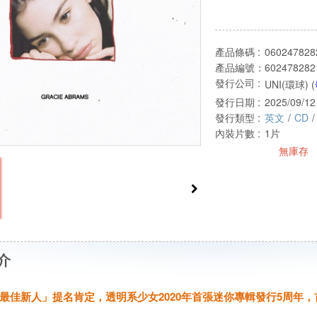
產品條碼 :
060247828
產品編號：
602478282
發行公司 :
UNI(環球) (
發行日期 :
2025/09/12
發行類型 :
英文
/
CD
/
內裝片數 :
1片
無庫存
介
最佳新人」提名肯定，透明系少女2020年首張迷你專輯發行5周年