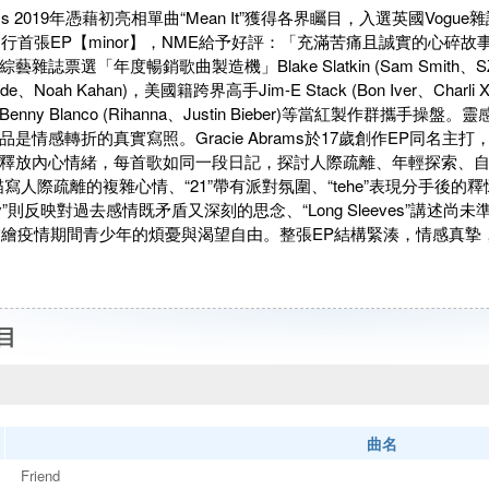
Abrams 2019年憑藉初亮相單曲“Mean It”獲得各界矚目，入選英國V
年發行首張EP【minor】，NME給予好評：「充滿苦痛且誠實的心
藝雜誌票選「年度暢銷歌曲製造機」Blake Slatkin (Sam Smit
le (Lorde、Noah Kahan)，美國籍跨界高手Jim-E Stack (Bon Ive
nny Blanco (Rihanna、Justin Bieber)等當紅製作群攜手操盤。
品是情感轉折的真實寫照。Gracie Abrams於17歲創作EP同名
釋放內心情緒，每首歌如同一段日記，探討人際疏離、年輕探索、
d”描寫人際疏離的複雜心情、“21”帶有派對氛圍、“tehe”表現分手後的釋懷與樂
 Sorry”則反映對過去感情既矛盾又深刻的思念、“Long Sleeves”
”則描繪疫情期間青少年的煩憂與渴望自由。整張EP結構緊湊，情感真摯，展現
目
曲名
Friend