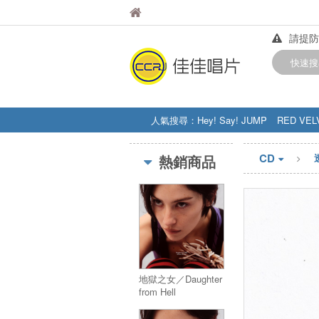
佳佳唱片
佳佳唱片
請提防
【中華
快速搜
訂購金額
人氣搜尋：
Hey! Say! JUMP
RED VEL
STRAY KIDS
盧廣仲
周杰伦
CD
熱銷商品
地獄之女／Daughter
from Hell