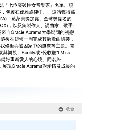
ogue雜誌「七位突破性女音樂家」名單。順
碎故事，包覆在優雅旋律中。」邀請獲得葛
h、SZA)，葛萊美獎加冕、金球獎提名的
r、Charli XCX)，以及集製作人、詞曲家、歌手、
靈感來自Gracie Abrams大學期間的初戀
主打，隨後在短短一周完成其餘歌曲錄製，
自我修復與被困家中的無奈等主題。開
觀、Spotify破7億收聽“I Miss
講述尚未準備好重新愛人的心境、同名終
Gracie Abrams對愛情及成長的
收合