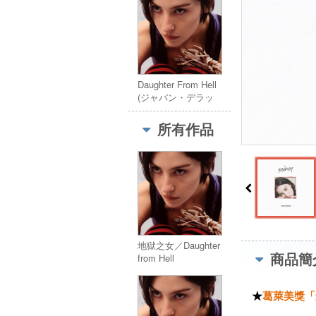
Daughter From Hell
(ジャパン・デラッ
クス・エディショ
ン)
所有作品
地獄之女／Daughter
商品簡
from Hell
★
葛萊美獎「