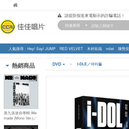
佳佳唱片
佳佳唱片
請提防假造來電顯示的詐騙電話！
【中華門市營業時間調整公告】
快速搜尋
訂購金額滿200元，即享免運優惠!! 詳
人氣搜尋：
Hey! Say! JUMP
RED VELVET
木村拓哉
milet
陳勢
STRAY KIDS
盧廣仲
周杰伦
DVD
熱銷商品
I-DLE／아이들
第九張迷你專輯:We
made (Mono Ver.)／
9th Mini Album:We
made (Mono Ver.)