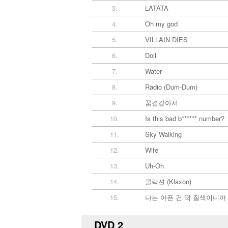
3.
LATATA
4.
Oh my god
5.
VILLAIN DIES
6.
Doll
7.
Water
8.
Radio (Dum-Dum)
9.
꿈결같아서
10.
Is this bad b****** number?
11.
Sky Walking
12.
Wife
13.
Uh-Oh
14.
클락션 (Klaxon)
15.
나는 아픈 건 딱 질색이니까
DVD 2