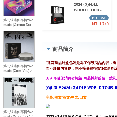
2024 (G)I-DLE
WORLD TOUR -
iDOL- IN SEOUL (2
BLU-RAY
第九張迷你專輯:We
Blu-ray)
NT. 1,719
made (Gimme Dat
Love Ver.)(限量版)／
9th Mini Album:We
made (Gimme Dat
Love Ver.)(限量版)
商品簡介
*進口商品外盒包裝是為了保護商品內容，
第九張迷你專輯:We
而不影響內容物，恕不接受退換貨!!敬請見諒
made (Crow Ver.)／
9th Mini Album:We
★★為確保消費者權益,商品拆封前請一鏡到
made (Crow Ver.)
(G)I-DLE 2024 (G)I-DLE WORLD TOUR -
字幕:韓文/英文/中文/日文
第九張迷你專輯:We
2023 (G)I-DLE WORLD TOUR [I 
made (Mono Ver.)／