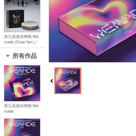
第九張迷你專輯:We
made (Crow Ver.)／
9th Mini Album:We
made (Crow Ver.)
所有作品
第九張迷你專輯:We
made
(POCAALBUM Ver.)
／9th Mini
Album:We made
(POCAALBUM Ver.)