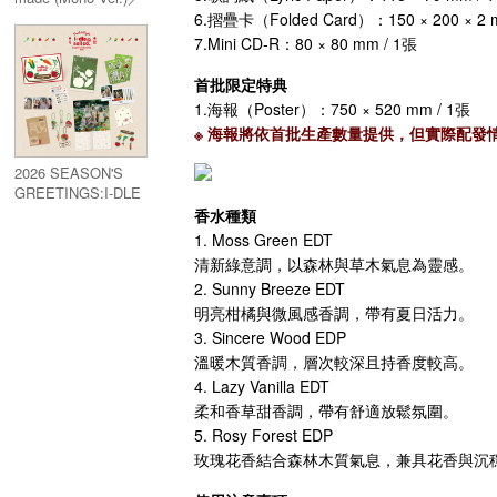
9th Mini Album:We
6.摺疊卡（Folded Card）：150 × 200 × 2 
made (Mono Ver.)
7.Mini CD-R：80 × 80 mm / 1張
首批限定特典
1.海報（Poster）：750 × 520 mm / 1張
※ 海報將依首批生產數量提供，但實際配發情
2026 SEASON'S
GREETINGS:I-DLE
& SOIL CO.
香水種類
1. Moss Green EDT
清新綠意調，以森林與草木氣息為靈感。
2. Sunny Breeze EDT
明亮柑橘與微風感香調，帶有夏日活力。
3. Sincere Wood EDP
溫暖木質香調，層次較深且持香度較高。
4. Lazy Vanilla EDT
柔和香草甜香調，帶有舒適放鬆氛圍。
5. Rosy Forest EDP
玫瑰花香結合森林木質氣息，兼具花香與沉