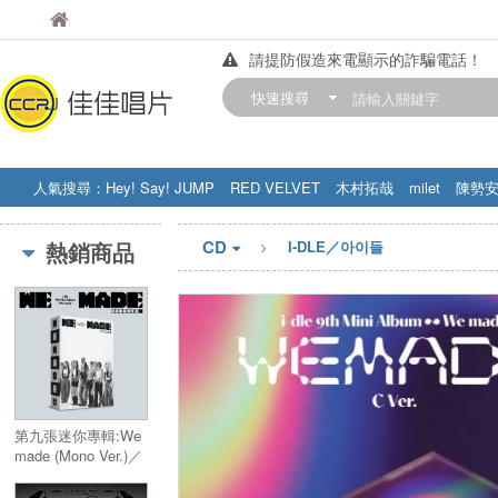
佳佳唱片
佳佳唱片
請提防假造來電顯示的詐騙電話！
【中華門市營業時間調整公告】
快速搜尋
訂購金額滿200元，即享免運優惠!! 詳
人氣搜尋：
Hey! Say! JUMP
RED VELVET
木村拓哉
milet
陳勢
STRAY KIDS
盧廣仲
周杰伦
CD
熱銷商品
I-DLE／아이들
第九張迷你專輯:We
made (Mono Ver.)／
9th Mini Album:We
made (Mono Ver.)