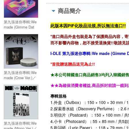
商品簡介
第九張迷你專輯:We
此版本因PIF化妝品法規,所以無法進口!!
made (Gimme Dat
Love Ver.)(限量版)／
*進口商品外盒包裝是為了保護商品內容，
9th Mini Album:We
而不影響內容物，恕不接受退換貨!!敬請見諒
made (Gimme Dat
Love Ver.)(限量版)
I-DLE 第九張迷你專輯:We made (
Gimme D
*首批贈送贈品送完為止!!
第九張迷你專輯:We
★本公司韓國進口商品銷售3均列入韓國銷售「HA
made (Crow Ver.)／
9th Mini Album:We
★★為確保消費者權益,商品拆封前請一鏡到
made (Crow Ver.)
專輯規格
1.外盒（Outbox）：150 × 100 × 30 mm / 
2.探索香水組（Discovery Perfume）：2.6 
3.明信片（Postcard）：150 × 100 mm /
4.小卡（Photocard）：55 × 85 mm / 共
第九張迷你專輯:We
5.歌詞紙（Lyric Paper）：118 × 79 mm / 
made (Mono Ver.)／