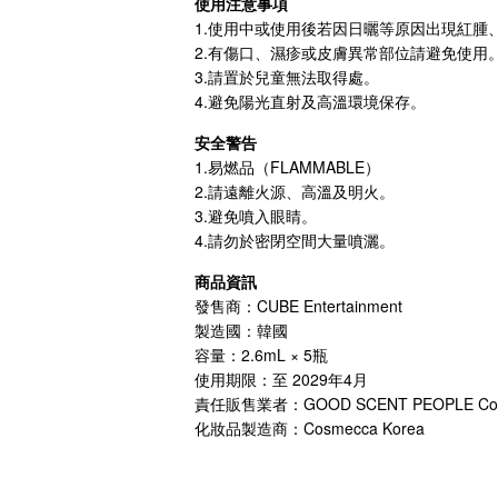
使用注意事項
1.使用中或使用後若因日曬等原因出現紅腫
2.有傷口、濕疹或皮膚異常部位請避免使用
3.請置於兒童無法取得處。
4.避免陽光直射及高溫環境保存。
安全警告
1.易燃品（FLAMMABLE）
2.請遠離火源、高溫及明火。
3.避免噴入眼睛。
4.請勿於密閉空間大量噴灑。
商品資訊
發售商：CUBE Entertainment
製造國：韓國
容量：2.6mL × 5瓶
使用期限：至 2029年4月
責任販售業者：GOOD SCENT PEOPLE Cor
化妝品製造商：Cosmecca Korea