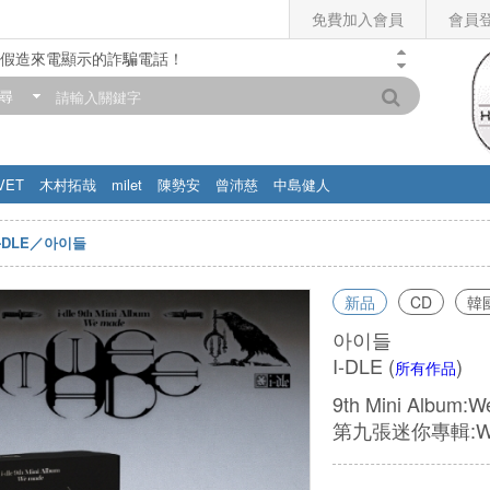
免費加入會員
會員
假造來電顯示的詐騙電話！
門市營業時間調整公告】
尋
滿200元，即享免運優惠!! 詳情>>
VET
木村拓哉
milet
陳勢安
曾沛慈
中島健人
I-DLE／아이들
新品
CD
韓
아이들
I-DLE
(
)
所有作品
9th Mini Album:W
第九張迷你專輯:We m