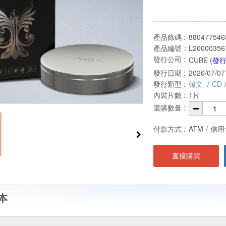
產品條碼 :
880477546
產品編號：
L20000356
發行公司 :
CUBE (
發
發行日期 :
2026/07/07
發行類型 :
韓文
/
CD
內裝片數 :
1片
選購數量 :
付款方式 :
ATM
/
信用
直接購買
本