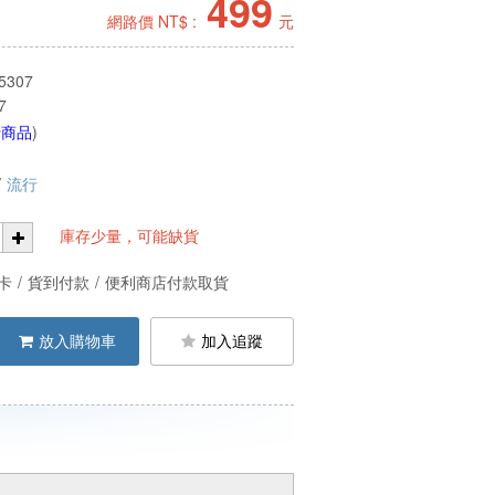
499
網路價 NT$ :
元
5307
7
行商品
)
/
流行
庫存少量，可能缺貨
卡
/
貨到付款
/
便利商店付款取貨
放入購物車
加入追蹤