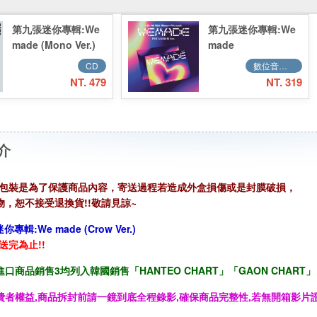
第九張迷你專輯:We
第九張迷你專輯:We
made (Mono Ver.)
made
／9th Mini
(POCAALBUM
CD
數位音樂QR CODE
Album:We made
Ver.)／9th Mini
NT. 479
NT. 319
(Mono Ver.)
Album:We made
(POCAALBUM
Ver.)
介
盒包裝是為了保護商品內容，寄送過程若造成外盒損傷或是封膜破損，
，恕不接受退換貨!!敬請見諒~
迷你專輯:We made (
Crow
Ver.)
送完為止!!
口商品銷售3均列入韓國銷售「HANTEO CHART」「GAON CHART」
費者權益,商品拆封前請一鏡到底全程錄影,確保商品完整性,若無開箱影片證