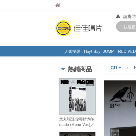
佳佳唱片
佳佳唱片
請提防
【中華
快速搜
訂購金額
人氣搜尋：
Hey! Say! JUMP
RED VEL
STRAY KIDS
盧廣仲
周杰伦
CD
熱銷商品
第九張迷你專輯:We
made (Mono Ver.)／
9th Mini Album:We
made (Mono Ver.)