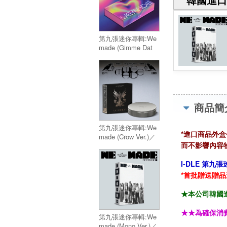
第九張迷你專輯:We
made (Gimme Dat
Love Ver.)(限量版)／
9th Mini Album:We
made (Gimme Dat
Love Ver.)(限量版)
商品簡
第九張迷你專輯:We
*進口商品外
made (Crow Ver.)／
而不影響內容物
9th Mini Album:We
made (Crow Ver.)
I-DLE 第九張
*首批贈送贈品
★本公司韓國進
★★為確保消
第九張迷你專輯:We
made (Mono Ver.)／