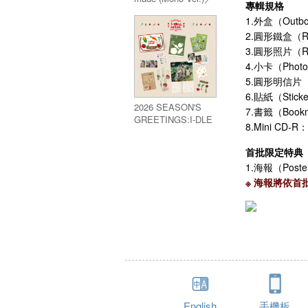
專輯規格
9th Mini Album:We
1.外盒（Outbox
made (Mono Ver.)
2.圓形鐵盒（Roun
3.圓形照片（Rou
4.小卡（Photo
5.圓形明信片（歌詞
6.貼紙（Stick
2026 SEASON'S
7.書籤（Bookm
GREETINGS:I-DLE
8.Mini CD-R：
& SOIL CO.
首批限定特典
1.海報（Poste
※ 海報將依首
English
手機板