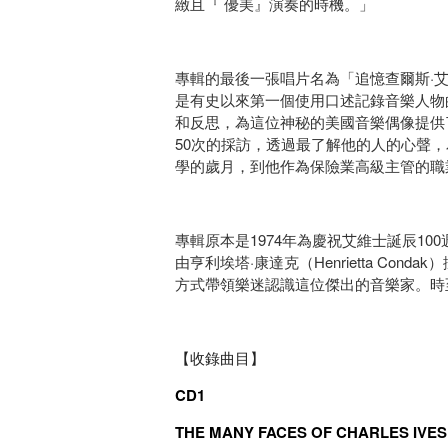
緻且『 優美』演奏的時機。」
專輯的最後一張唱片名為「追憶查爾斯·艾維士」
是有史以來第一個使用口述記錄音樂人物的錄音
和反思，為這位神秘的美國音樂偶像提供
50次的採訪，透過最了解他的人的心聲
學的歲月，到他作為保險業高級主管的職
專輯原本是1974年為慶祝艾維士誕辰100週
由亨利埃塔·康達克（Henrietta C
方式帶領樂迷認識這位傑出的音樂家。時
【收錄曲目】
CD1
THE MANY FACES OF CHARLES IVES