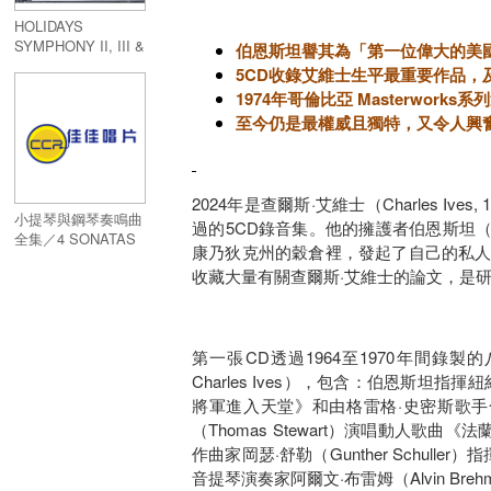
HOLIDAYS
SYMPHONY II, III &
伯恩斯坦譽其為「第一位偉大的美
IV
5CD收錄艾維士生平最重要作品，
1974年哥倫比亞 Masterwor
至今仍是最權威且獨特，又令人興
2024年是查爾斯·艾維士（Charles Iv
小提琴與鋼琴奏鳴曲
過的5CD錄音集。他的擁護者伯恩斯坦（Le
全集／4 SONATAS
康乃狄克州的穀倉裡，發起了自己的私
FOR VIOLIN AND
收藏大量有關查爾斯·艾維士的論文，是
PIANO
第一張CD透過1964至1970年間錄製的
Charles Ives），包含：伯恩斯
將軍進入天堂》和由格雷格·史密斯歌手合唱團
（Thomas Stewart）演唱動人歌曲
作曲家岡瑟·舒勒（Gunther Schuller
音提琴演奏家阿爾文·布雷姆（Alvin B