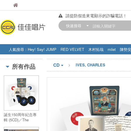
佳佳唱片
佳佳唱片
請提防假造來電顯示的詐騙電話！
【中華門市營業時間調整公告】
快速搜尋
訂購金額滿200元，即享免運優惠!! 詳
人氣搜尋：
Hey! Say! JUMP
RED VELVET
木村拓哉
milet
陳勢
STRAY KIDS
盧廣仲
周杰伦
CD
所有作品
IVES, CHARLES
誕生150周年紀念專
輯 (5CD)／The
Anniversary Edition
(5CD)