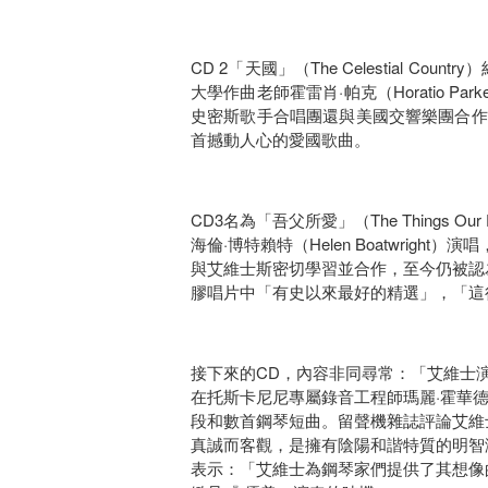
CD 2「天國」（The Celestial 
大學作曲老師霍雷肖·帕克（Horatio 
史密斯歌手合唱團還與美國交響樂團合作，在史
首撼動人心的愛國歌曲。
CD3名為「吾父所愛」（The Things O
海倫·博特賴特（Helen Boatwright
與艾維士斯密切學習並合作，至今仍被認為
膠唱片中「有史以來最好的精選」，「這
接下來的CD，內容非同尋常：「艾維士演奏艾維士
在托斯卡尼尼專屬錄音工程師瑪麗·霍華德（M
段和數首鋼琴短曲。留聲機雜誌評論艾維
真誠而客觀，是擁有陰陽和諧特質的明智
表示：「艾維士為鋼琴家們提供了其想像