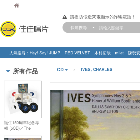
佳佳唱片
佳佳唱片
請提防假造來電顯示的詐騙電話！
【中華門市營業時間調整公告】
快速搜尋
訂購金額滿200元，即享免運優惠!! 詳
人氣搜尋：
Hey! Say! JUMP
RED VELVET
木村拓哉
milet
陳勢
STRAY KIDS
盧廣仲
周杰伦
CD
所有作品
IVES, CHARLES
誕生150周年紀念專
輯 (5CD)／The
Anniversary Edition
(5CD)