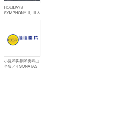
HOLIDAYS
SYMPHONY II, III &
IV
小提琴與鋼琴奏鳴曲
全集／4 SONATAS
FOR VIOLIN AND
PIANO