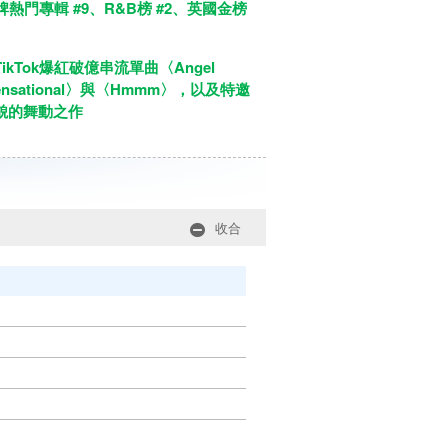
熱門專輯 #9、R&B榜 #2、英國金榜
ikTok爆紅破億串流單曲〈Angel
Sensational〉與〈Hmmm〉，以及特邀
造多樣貌的舞動之作
收合