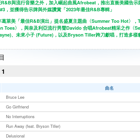
R&B與流行音樂之外，加入崛起曲風Afrobeat，推出直衝美國告示牌
榜 #3，並獲得告示牌與外媒讚賞「2023年最佳R&B專輯」
4年葛萊美「最佳R&B演出」提名盛夏主題曲〈Summer Too Hot〉，T
/ Ten Toes〉，與奈及利亞流行男聲Davido 合唱Afrobeat精采之作〈
 Wayne)、未來小子 (Future)，以及Bryson Tiller跨刀獻唱，打
目
1
曲名
Bruce Lee
Go Girlfriend
No Interruptions
Run Away (feat. Bryson Tiller)
Delusional