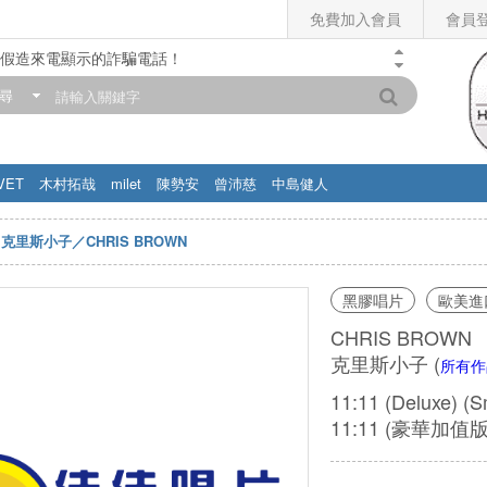
免費加入會員
會員
假造來電顯示的詐騙電話！
門市營業時間調整公告】
尋
滿200元，即享免運優惠!! 詳情>>
VET
木村拓哉
milet
陳勢安
曾沛慈
中島健人
克里斯小子／CHRIS BROWN
黑膠唱片
歐美進
CHRIS BROWN
克里斯小子
(
所有作
11:11 (Deluxe) (
11:11 (豪華加值