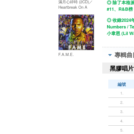
滿月心碎時 (2CD)／
◎ 除了本格派
Heartbreak On A
#11、R&B
Full Moon (2CD)
◎ 收錄202
Numbers 
小韋恩 (Lil
專輯曲
F.A.M.E.
黑膠唱片 
編號
1.
2.
3.
4.
5.