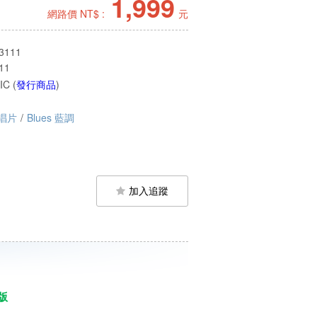
1,999
網路價 NT$ :
元
3111
11
C (
發行商品
)
唱片
/
Blues 藍調
加入追蹤
版