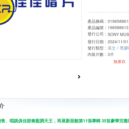
產品條碼 :
019658861
產品編號：
196588613
發行公司 :
SONY MUSI
發行日期 :
2024/11/01
發行類型 :
英文
/
黑膠
內裝片數 :
3片
無庫存
介
銷售、唱跳俱佳節奏藍調天王，再展新面貌第11張專輯 35首豪華完整