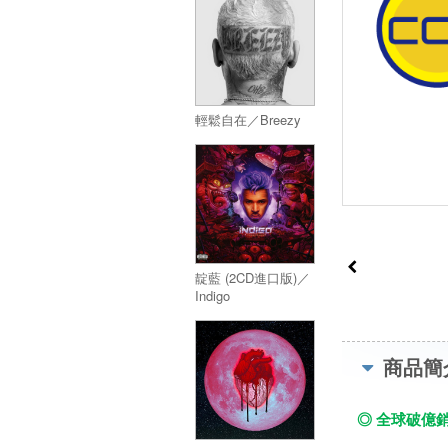
輕鬆自在／Breezy
靛藍 (2CD進口版)／
Indigo
商品簡
◎ 全球破億