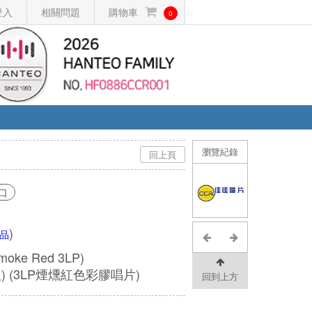
登入
相關問題
購物車
0
瀏覽紀錄
回上頁
口
)
品
Smoke Red 3LP)
版) (3LP煙燻紅色彩膠唱片)
回到上方