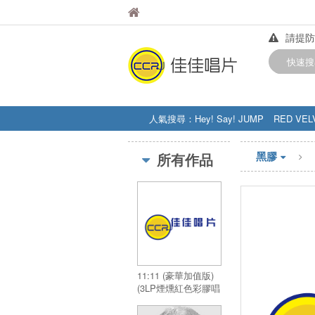
佳佳唱片
佳佳唱片
請提防
【中華
快速搜
訂購金額
人氣搜尋：
Hey! Say! JUMP
RED VEL
STRAY KIDS
盧廣仲
周杰伦
黑膠
所有作品
11:11 (豪華加值版)
(3LP煙燻紅色彩膠唱
片)／11:11 (Deluxe)
(Smoke Red 3LP)