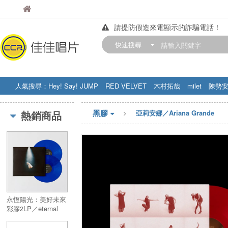
佳佳唱片
佳佳唱片
請提防假造來電顯示的詐騙電話！
【中華門市營業時間調整公告】
快速搜尋
訂購金額滿200元，即享免運優惠!! 詳
人氣搜尋：
Hey! Say! JUMP
RED VELVET
木村拓哉
milet
陳勢
STRAY KIDS
盧廣仲
周杰伦
黑膠
熱銷商品
亞莉安娜／Ariana Grande
永恆陽光：美好未來
彩膠2LP／eternal
sunshine deluxe :
brighter days ahead