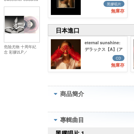
no. 2) LP
黑膠唱片
vinyl (2LP)
無庫存
日本進口
eternal sunshine:
危險尤物 十周年紀
デラックス【A】(ア
念 彩膠2LP／
クリルスタンド付
Dangerous Woman
CD
き) 数量限定 日本独
Tenth Anniversary
無庫存
Edition (2LP)
自企画盤
商品簡介
專輯曲目
黑膠唱片 1