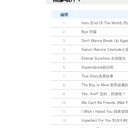
編號
1.
Intro (End Of The World
2.
Bye 拜囉
3.
Don't Wanna Break Up 
4.
Saturn Returns Interlu
5.
Eternal Sunshine 永恆陽光
6.
Supernatural超自然
7.
True Story真實故事
8.
The Boy Is Mine 那男孩屬
9.
Yes, And? 是的，然後呢？
10.
We Can't Be Friends (W
11.
I Wish I Hated You 我希
12.
Imperfect For You 對你不