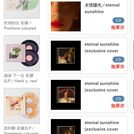
永恆陽光／eternal
sunshine
CD
性感到位 彩膠／
無庫存
Positions coloured
vinyl
eternal sunshine
(exclusive cover
no. 2)
CD
無庫存
謝謝 下一位 彩膠
2LP／thank u, next
eternal sunshine
coloured vinyl (2LP)
(exclusive cover
no. 1)
CD
無庫存
eternal sunshine
甜到翻 彩膠2LP／
(exclusive cover
Sweetener coloured