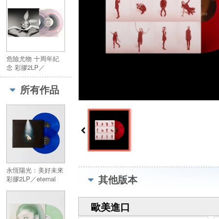
coloured vinyl (2LP)
危險尤物 十周年紀
念 彩膠2LP／
Dangerous Woman
Tenth Anniversary
所有作品
Edition (2LP)
永恆陽光：美好未來
其他版本
彩膠2LP／eternal
sunshine deluxe :
brighter days ahead
歐美進口
coloured vinyl (2LP)