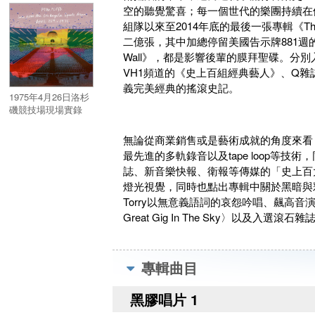
空的聽覺驚喜；每一個世代的樂團持續在
組隊以來至2014年底的最後一張專輯《The
二億張，其中加總停留美國告示牌881週的傳世經
Wall》，都是影響後輩的膜拜聖碟。
VH1頻道的《史上百組經典藝人》、Q
義完美經典的搖滾史記。
1975年4月26日洛杉
磯競技場現場實錄
(2CD)／Live From
The Los Angeles
無論從商業銷售或是藝術成就的角度來看，《Th
Sports Arena, April
最先進的多軌錄音以及tape loop
26th, 1975 (2CD)
誌、新音樂快報、衛報等傳媒的「史上百
燈光視覺，同時也點出專輯中關於黑暗與彩
Torry以無意義語詞的哀怨吟唱、飆高音演唱
Great Gig In The Sky〉以及入選
專輯曲目
黑膠唱片 1