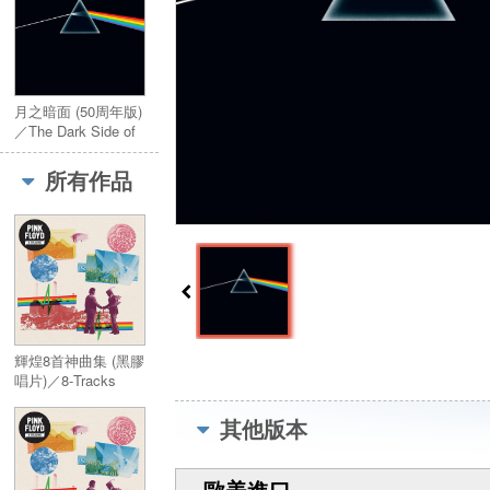
月之暗面 (50周年版)
／The Dark Side of
the Moon (50th
Anniversary
所有作品
Remaster)
輝煌8首神曲集 (黑膠
唱片)／8-Tracks
(Vinyl)
其他版本
歐美進口