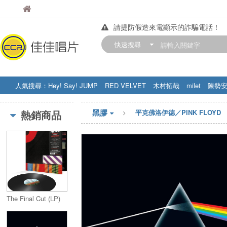
佳佳唱片
佳佳唱片
請提防假造來電顯示的詐騙電話！
【中華門市營業時間調整公告】
快速搜尋
訂購金額滿200元，即享免運優惠!! 詳
人氣搜尋：
Hey! Say! JUMP
RED VELVET
木村拓哉
milet
陳勢
STRAY KIDS
盧廣仲
周杰伦
黑膠
熱銷商品
平克佛洛伊德／PINK FLOYD
The Final Cut (LP)