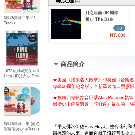
月之暗面 (50周年
輝煌8首神曲集／8-
版)／The Dark
Tracks
Side of the Moon
CD
(50th Anniversary
NT. 639
Remaster)
商品簡介
1972龐貝城實況 (4K
Ultra HD藍光)／Pink
★美國《搖滾名人殿堂》和英國《音樂名人堂
Floyd at Pompeii -
專輯50周年紀念版，全新重製進口黑膠版
MCMLXX (4K Ultra
HD Blu-Ray)
★披頭四專輯錄音巨擘Alan Parson
輯榜史上停留週數（*741週）最久的一
輝煌8首神曲集 (藍色
「平克佛洛伊德Pink Floyd」整合
彩膠唱片)／8-Tracks
衛搖滾的未來，進而造就了流行音樂史上
(Blue Vinyl)