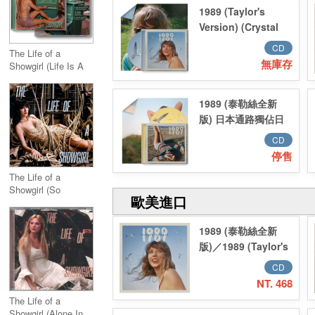
1989 (Taylor's
Version) (Crystal
Skies Blue)
CD
The Life of a
無庫存
Showgirl (Life Is A
Song Acoustic
Version)
1989 (泰勒絲全新
版) 日本通路獨佔日
出大道黃版CD／
CD
1989 (Taylor's
停售
Version) Sunrise
The Life of a
Boulevard Yellow
Showgirl (So
Deluxe Poster
歐美進口
Glamorous Cabaret
Edition 日版
Version)
1989 (泰勒絲全新
版)／1989 (Taylor's
Version)
CD
NT. 468
The Life of a
Showgirl (Alone In