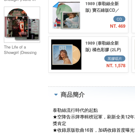
1989 (泰勒絲全新
My Tower Acoustic
版) 寶石綠版CD／
Version)
1989 (Taylor's
CD
Version)
NT. 469
Aquamarine Green
Deluxe Poster
1989 (泰勒絲全新
Edition
The Life of a
版) 橘色彩膠 (2LP)
Showgirl (Dressing
／1989 (Taylor's
Room Rehearsal
黑膠唱片
Version)
Version)
NT. 1,578
Tangerine (2LP)
商品簡介
泰勒絲流行時代的起點
★空降告示牌專輯榜冠軍，刷新全美12
獎肯定
★收錄原版歌曲16首，加碼收錄首度曝光“Slut!