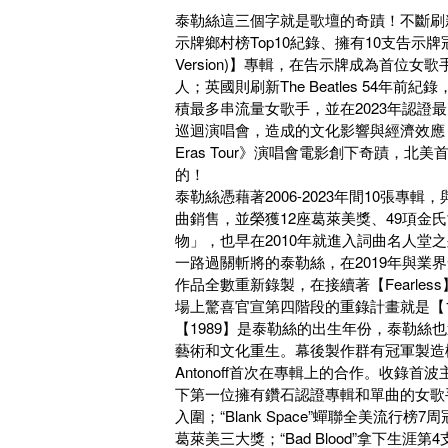
泰勒絲這三個字就是歌壇的奇蹟！不斷刷
示牌鄉村榜Top10紀錄、擁有10支告示牌冠軍單曲紀
Version)】專輯，在告示牌成為首
人；英國則刷新The Beatles 54年
積最多串流量女歌手，並在2023年認證最多
巡迴演唱會，造成的文化影響與經濟效應，「今
Eras Tour》演唱會電影創下奇蹟
的！
泰勒絲憑藉著2006-2023年間10張
曲銷售，並榮獲12座葛萊美獎、49項金
物」，也早在2010年就進入詞曲名人堂
一路過關斬將的泰勒絲，在2019年與業界知
作品全數重新錄製，在接續著【Fearless】
場上驚喜官宣第四階段的重錄計畫就是【1
【1989】是泰勒絲的出生年份，泰勒
藝術和文化重生。幕後製作群有冠軍製造機Max
Antonoff首次在專輯上的合作。收錄首波
下第一位擁有鑽石認證專輯和單曲的女歌
入圍；“Blank Space”蟬聯全美流
葛萊美三大獎；“Bad Blood”拿下