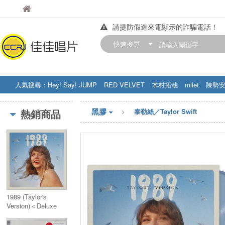
佳佳唱片
佳佳唱片
請提防假造來電顯示的詐騙電話！
【中華門市營業時間調整公告】
快速搜尋
訂購金額滿200元，即享免運優惠!! 詳
人氣搜尋：
Hey! Say! JUMP
RED VELVET
木村拓哉
milet
陳勢
STRAY KIDS
盧廣仲
周杰伦
黑膠
熱銷商品
泰勒絲／Taylor Swift
1989 (Taylor's
Version)＜Deluxe
Edition＞(日本独自
企画限定盤)