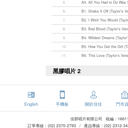
5.
A5. All You Had to Do Wa
6.
B1. Shake It Off (Taylor’
7.
B2. I Wish You Would (Ta
8.
B3. Bad Blood (Taylor’s V
9.
B4. Wildest Dreams (Tayl
10.
B5. How You Get the Girl 
11.
B6. This Love (Taylor’s V
黑膠唱片 2
English
手機板
關於佳佳
門市
佳群唱片有限公司 統編：16611
訂單專線：(02) 2370-2793 / 產品專線：(02) 2312-