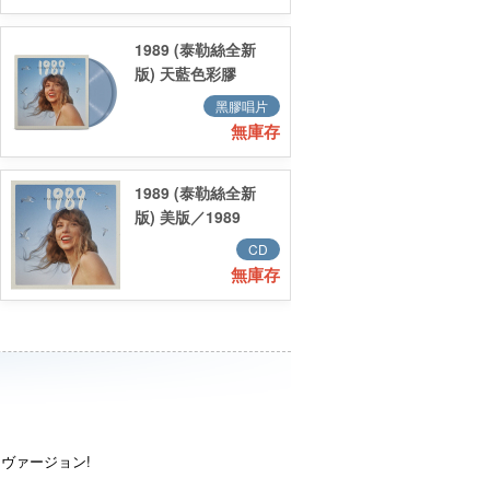
Boulevard Yellow
Deluxe Poster
1989 (泰勒絲全新
Edition
版) 天藍色彩膠
(2LP)／1989
黑膠唱片
(Taylor's Version)
無庫存
Crystal Skies Blue
(2LP)
1989 (泰勒絲全新
版) 美版／1989
(Taylor's Version)
CD
美版
無庫存
ヴァージョン!