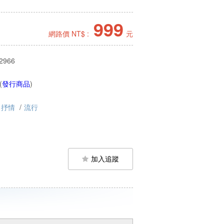
999
網路價 NT$ :
元
2966
(
發行商品
)
抒情
/
流行
加入追蹤