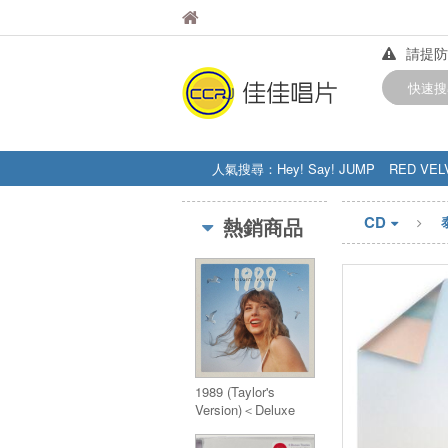
佳佳唱片
佳佳唱片
請提防
【中華
快速搜
訂購金額
人氣搜尋：
Hey! Say! JUMP
RED VEL
STRAY KIDS
盧廣仲
周杰伦
CD
熱銷商品
1989 (Taylor's
Version)＜Deluxe
Edition＞(日本独自
企画限定盤)