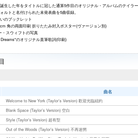
誕生した年をタイトルに冠した通算5作目のオリジナル・アルバムのテイラー
ォルトと名付けられた未発表曲を5曲収録。
いのブックレット
5cm 角の両面印刷 折りたたみ封入ポスター(ヴァージョン別)
テイラー・スウィフトの写真
ldest Dreams"のオリジナル直筆歌詞(印刷)
目
曲名
Welcome to New York (Taylor’s Version) 歡迎光臨紐約
Blank Space (Taylor’s Version) 空白
Style (Taylor’s Version) 超有型
Out of the Woods (Taylor’s Version) 不再迷惘