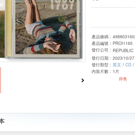
產品條碼 :
498803160
產品編號：
PROI1165
發行公司 :
REPUBLIC 
發行日期 :
2023/10/27
發行類型 :
英文
/
CD
/
內裝片數 :
1片
停售
本