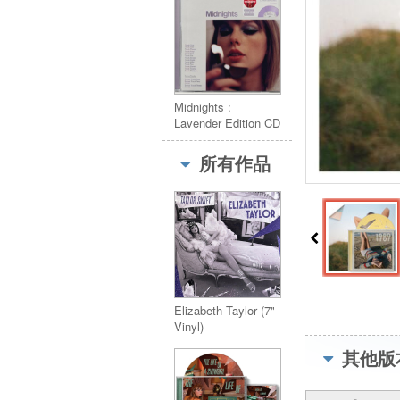
Midnights :
Lavender Edition CD
(Target Exclusive)
薰衣草CD版本
所有作品
Elizabeth Taylor (7"
Vinyl)
其他版