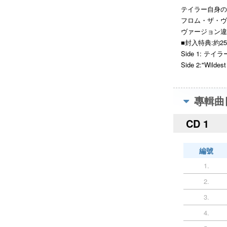
テイラー自身の
フロム・ザ・ヴ
ヴァージョン違
■封入特典:約2
Side 1: 
Side 2:"Wi
專輯曲
CD 1
編號
1.
2.
3.
4.