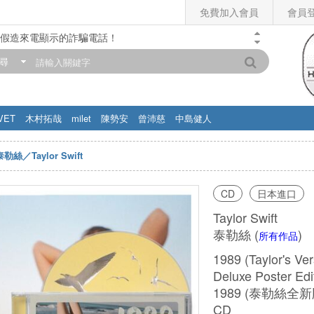
免費加入會員
會員
假造來電顯示的詐騙電話！
門市營業時間調整公告】
尋
滿200元，即享免運優惠!! 詳情>>
VET
木村拓哉
milet
陳勢安
曾沛慈
中島健人
泰勒絲／Taylor Swift
CD
日本進口
Taylor Swift
泰勒絲
(
)
所有作品
1989 (Taylor's Ve
Deluxe Poster Ed
1989 (泰勒絲
CD