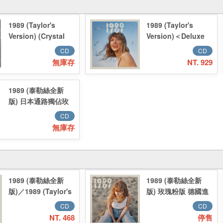
1989 (Taylor's
1989 (Taylor's
Version) (Crystal
Version)＜Deluxe
Skies Blue)
Edition＞(日本独自
CD
CD
企画限定盤)
無庫存
NT. 929
1989 (泰勒絲全新
版) 日本通路獨佔玫
瑰粉版CD／1989
CD
(Taylor's Version)
無庫存
Rose Garden Pink
Deluxe Poster
Edition 日版
1989 (泰勒絲全新
1989 (泰勒絲全新
版)／1989 (Taylor's
版) 玫瑰粉版 德國進
Version)
口／1989 (Taylor's
CD
CD
Version) Rose
NT. 468
停售