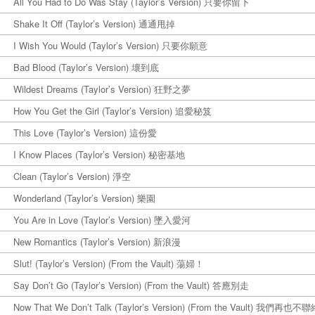
All You Had to Do Was Stay (Taylor’s Version) 只要你留下
Shake It Off (Taylor’s Version) 通通甩掉
I Wish You Would (Taylor’s Version) 只要你願意
Bad Blood (Taylor’s Version) 壞到底
Wildest Dreams (Taylor’s Version) 狂野之夢
How You Get the Girl (Taylor’s Version) 追愛秘笈
This Love (Taylor’s Version) 這份愛
I Know Places (Taylor’s Version) 秘密基地
Clean (Taylor’s Version) 淨空
Wonderland (Taylor’s Version) 樂園
You Are in Love (Taylor’s Version) 墜入愛河
New Romantics (Taylor’s Version) 新浪漫
Slut! (Taylor’s Version) (From the Vault) 蕩婦！
Say Don’t Go (Taylor’s Version) (From the Vault) 答應別走
Now That We Don’t Talk (Taylor’s Version) (From the Vault) 我們再也不