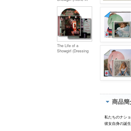
My Tower Acoustic
Version)
The Life of a
Showgirl (Dressing
Room Rehearsal
Version)
商品簡
私たちのナショ
彼女自身の誕生