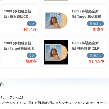
Garden Pink 德國
進口
1989 (泰勒絲全新
1989 (泰勒絲全新
版) 寶石綠版CD／
版) Target獨佔柑橘
1989 (Taylor's
彩膠／1989
CD
黑膠唱片
Version)
(Taylor's Version)
NT. 469
無庫存
Aquamarine Green
Tangerine Edition
Deluxe Poster
(Target Exclusive,
1989 (泰勒絲全新
1989 (泰勒絲全新
Edition
Vinyl)
版) Target獨佔玫瑰
版) 橘色彩膠 (2LP)
粉版CD 美版／1989
／1989 (Taylor's
CD
黑膠唱片
(Taylor's Version)
Version)
無庫存
NT. 1,578
Rose Garden Pink
Tangerine (2LP)
Deluxe Poster
Edition (Target
Exclusive, CD) 美
介
版
ナル・アンセム!
した年をタイトルに冠した通算5作目のオリジナル・アルバムのテイラーズ・