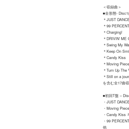
＜収録曲＞
■全形態- Disc1
＊JUST DANCE
＊99 PERCEN
＊Charging!
＊DRIVIN' ME
＊Swing My W
＊Keep On Smil
＊Candy Kiss
＊Moving Piec
＊Turn Up The 
＊Still on a jou
を含む全17曲
■初回T盤 – Dis
・JUST DANCE! 
・Moving Pieces
・Candy Kiss -V
・99 PERCENT -
他