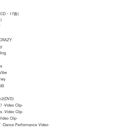
(CD・17曲)
!
T
 CRAZY
ay
ing
es
Vibe
rney
収録
c2(DVD)
-Video Clip-
 -Video Clip-
ideo Clip-
Dance Performance Video-