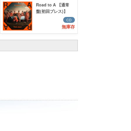
Road to A 【通常
盤(初回プレス)】
CD
無庫存