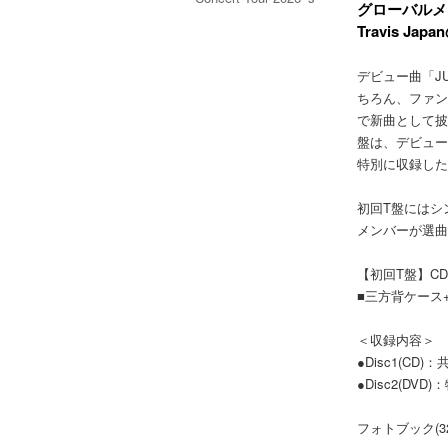
グローバルメ
travelers【初回盤】
Travis J
(2Blu-ray)
デビュー曲「JUS
ちろん、ファン
で新曲として披露さ
盤は、デビューのきっ
特別に収録した
初回T盤にはシ
メンバーが選曲
【初回T盤】CD
■三方背ケース
＜収録内容＞
●Disc1(CD
●Disc2(DVD
フォトブック(32