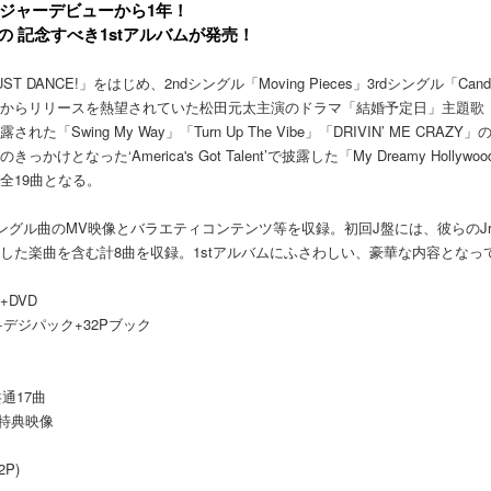
ジャーデビューから1年！
apanの 記念すべき1stアルバムが発売！
T DANCE!」をはじめ、2ndシングル「Moving Pieces」3rdシングル「C
からリリースを熱望されていた松田元太主演のドラマ「結婚予定日」主題歌「99
れた「Swing My Way」「Turn Up The Vibe」「DRIVIN’ ME C
かけとなった‘America's Got Talent’で披露した「My Dreamy Hollywo
全19曲となる。
ングル曲のMV映像とバラエティコンテンツ等を収録。初回J盤には、彼らのJr.時
した楽曲を含む計8曲を収録。1stアルバムにふさわしい、豪華な内容となっ
+DVD
+デジパック+32Pブック
)：共通17曲
)：特典映像
P)