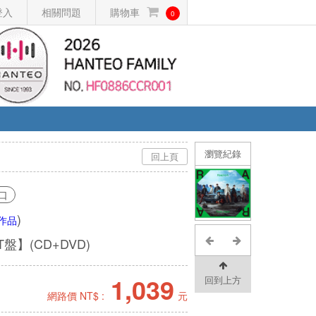
登入
相關問題
購物車
0
瀏覽紀錄
回上頁
口
)
作品
回T盤】(CD+DVD)
1,039
回到上方
網路價 NT$ :
元