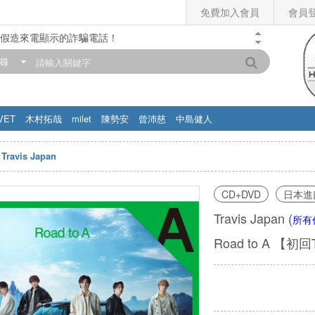
免費加入會員
會員
假造來電顯示的詐騙電話！
門市營業時間調整公告】
尋
滿200元，即享免運優惠!! 詳情>>
VET
木村拓哉
milet
陳勢安
曾沛慈
中島健人
Travis Japan
CD+DVD
日本進
Travis Japan
(
所有
Road to A 【初