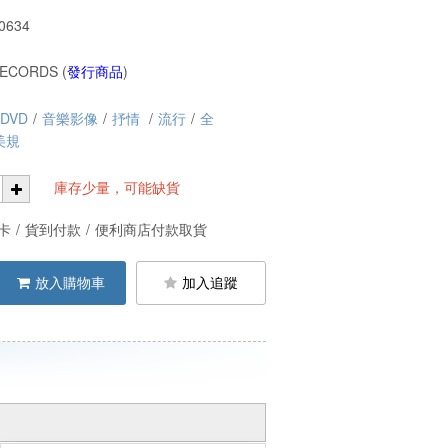
0634
RECORDS (
發行商品
)
DVD
/
音樂影像
/
抒情
/
流行
/
全
美規
庫存少量，可能缺貨
卡
/
貨到付款
/
便利商店付款取貨
放入購物車
加入追蹤