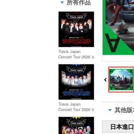
所有作品
Travis Japan
Concert Tour 2026 ’s
travelers【通常盤＜
初回プレス＞】
(2DVD)
Travis Japan
其他版
Concert Tour 2026 ’s
travelers【初回盤】
(2DVD)
日本進口