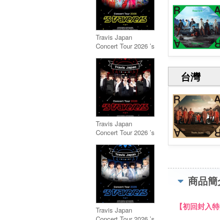
Travis Japan
Concert Tour 2026 ’s
travelers【完全生産
限定盤】
(2DVD+GOODS)
台灣
Travis Japan
Concert Tour 2026 ’s
travelers【通常盤＜
初回プレス＞】
(2Blu-ray)
商品簡
【初回封入特典
Travis Japan
Concert Tour 2026 ’s