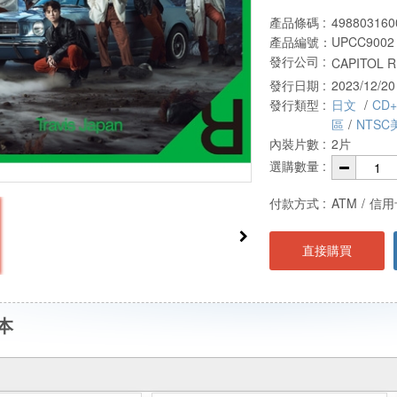
產品條碼 :
498803160
產品編號：
UPCC9002
發行公司 :
CAPITOL 
發行日期 :
2023/12/20
發行類型 :
日文
/
CD+
區
/
NTSC
內裝片數 :
2片
選購數量 :
付款方式 :
ATM
/
信用
直接購買
本