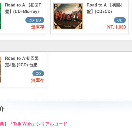
Road to A 【初回T
Road to A 【初回J
盤】(CD+Blu-ray)
盤】(CD+CD)
CD+BD
CD
無庫存
NT. 1,039
Road to A 初回限
定J盤 (2CD) 台壓
CD
無庫存
介
】「Talk With」シリアルコード