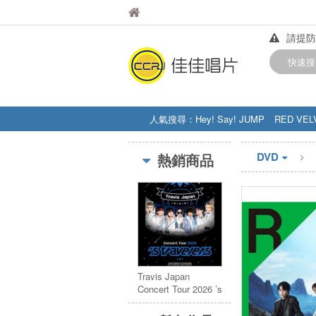
佳佳唱片
佳佳唱片
請提防
【中華
快速搜
訂購金額
人氣搜尋：
Hey! Say! JUMP
RED VEL
STRAY KIDS
盧廣仲
周杰伦
DVD
熱銷商品
Travis Japan
Concert Tour 2026 ’s
travelers【初回盤】
(2DVD)