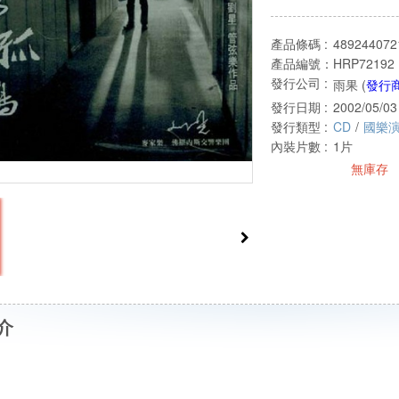
產品條碼 :
489244072
產品編號：
HRP72192
發行公司 :
雨果 (
發行
發行日期 :
2002/05/03
發行類型 :
CD
/
國樂
內裝片數 :
1片
無庫存
介