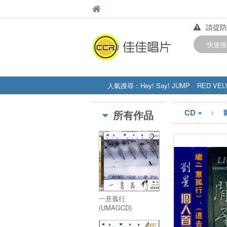
佳佳唱片
佳佳唱片
請提防
【中華
快速搜
訂購金額
人氣搜尋：
Hey! Say! JUMP
RED VEL
STRAY KIDS
盧廣仲
周杰伦
CD
所有作品
一意孤行
(UMAGCD)