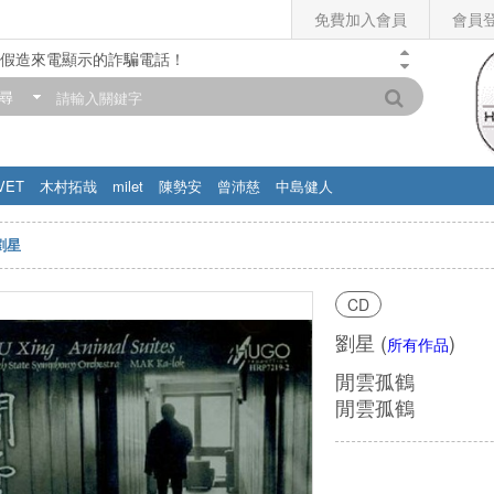
免費加入會員
會員
假造來電顯示的詐騙電話！
門市營業時間調整公告】
尋
滿200元，即享免運優惠!! 詳情>>
VET
木村拓哉
milet
陳勢安
曾沛慈
中島健人
劉星
CD
劉星
(
)
所有作品
閒雲孤鶴
閒雲孤鶴