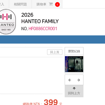
登入
相關問題
購物車
0
瀏覽紀錄
回上頁
回到上方
399
網路價 NT$ :
元