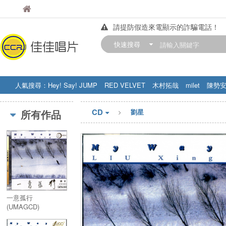
佳佳唱片
佳佳唱片
請提防假造來電顯示的詐騙電話！
【中華門市營業時間調整公告】
快速搜尋
訂購金額滿200元，即享免運優惠!! 詳
人氣搜尋：
Hey! Say! JUMP
RED VELVET
木村拓哉
milet
陳勢
STRAY KIDS
盧廣仲
周杰伦
CD
所有作品
劉星
一意孤行
(UMAGCD)