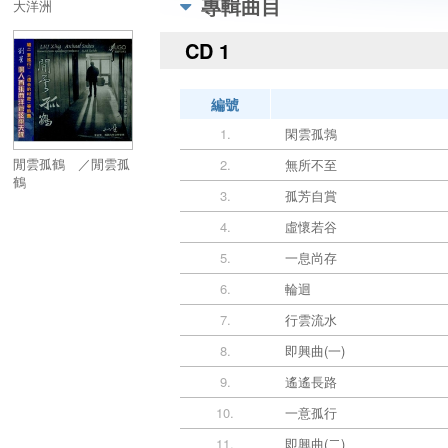
專輯曲目
大洋洲
CD 1
編號
1.
閑雲孤鵓
閒雲孤鶴 ／閒雲孤
2.
無所不至
鶴
3.
孤芳自賞
4.
虛懷若谷
5.
一息尚存
6.
輪迴
7.
行雲流水
8.
即興曲(一)
9.
遙遙長路
10.
一意孤行
11.
即興曲(二)