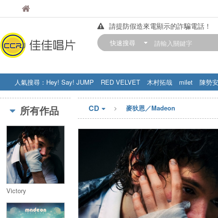
佳佳唱片
佳佳唱片
請提防假造來電顯示的詐騙電話！
【中華門市營業時間調整公告】
快速搜尋
訂購金額滿200元，即享免運優惠!! 詳
人氣搜尋：
Hey! Say! JUMP
RED VELVET
木村拓哉
milet
陳勢
STRAY KIDS
盧廣仲
周杰伦
CD
所有作品
麥狄恩／Madeon
Victory