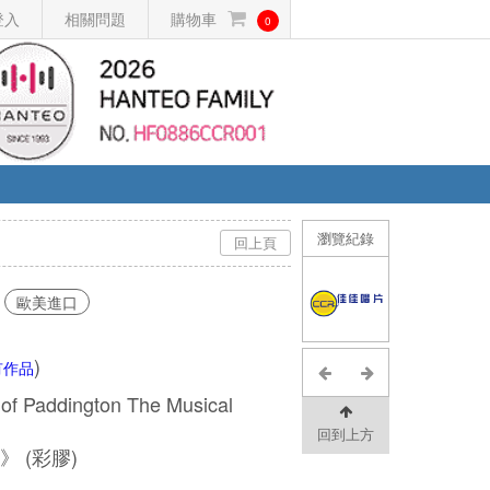
登入
相關問題
購物車
0
瀏覽紀錄
回上頁
歐美進口
)
有作品
 of Paddington The Musical
回到上方
 (彩膠)