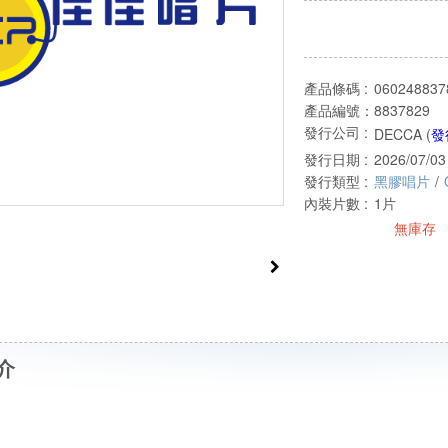
產品條碼 :
060248837
產品編號：
8837829
發行公司 :
DECCA (
發
發行日期 :
2026/07/03
發行類型 :
黑膠唱片
/
內裝片數 :
1片
無庫存
介