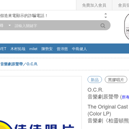
免費加入會員
會員
假造來電顯示的詐騙電話！
門市營業時間調整公告】
尋
滿200元，即享免運優惠!! 詳情>>
VET
木村拓哉
milet
陳勢安
曾沛慈
中島健人
音樂劇原聲帶／O.C.R.
新品
黑膠唱片
O.C.R.
音樂劇原聲帶
(
所
The Original Cast
(Color LP)
音樂劇《柏靈頓熊》