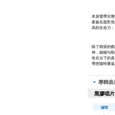
本原聲帶完整
家族在面對危
高的生命力；
除了精湛的戲
伸，細膩勾勒
坐在台下的真
帶您隨時重返
專輯曲
黑膠唱片 
編號
1.