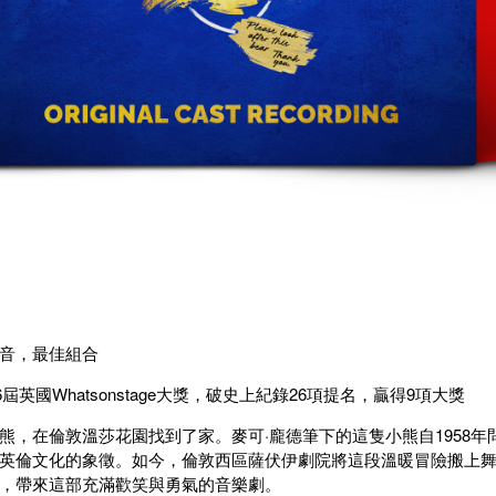
音，最佳組合
26屆英國Whatsonstage大獎，破史上紀錄26項提名，贏得9項大獎
熊，在倫敦溫莎花園找到了家。麥可·龐德筆下的這隻小熊自1958
英倫文化的象徵。如今，倫敦西區薩伏伊劇院將這段溫暖冒險搬上舞
，帶來這部充滿歡笑與勇氣的音樂劇。