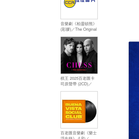
音樂劇《柏靈頓熊》
(彩膠)／The Original
Cast of Paddington
The Musical (Color
LP)
棋王 2025百老匯卡
司原聲帶 (2CD)／
CHESS The Musical
2025 BCR (2CD)
百老匯音樂劇《樂士
浮生錄》 (LP)／