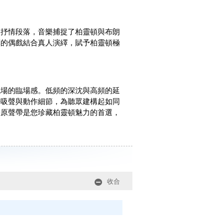
的抒情段落，音樂捕捉了柏靈頓與布朗
嘆的偶戲結合真人演繹，賦予柏靈頓極
現場的臨場感。低頻的深沈與高頻的延
呼吸聲與動作細節，為聽眾建構起如同
張原聲帶是您珍藏柏靈頓魅力的首選，
。
收合