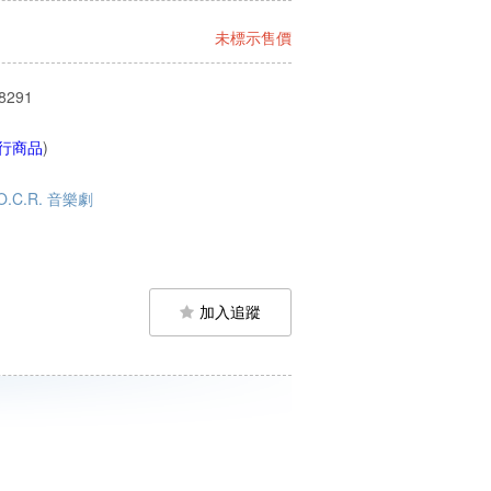
未標示售價
8291
行商品
)
O.C.R. 音樂劇
加入追蹤