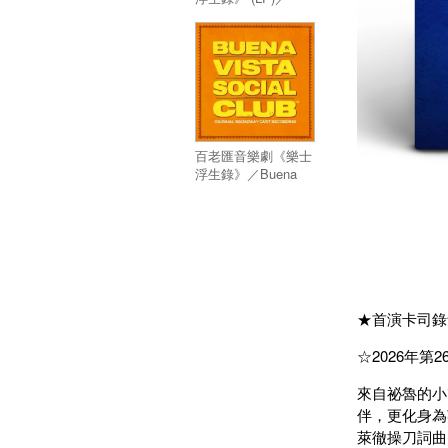
Buena Vista Social
Club (LP)
百老匯音樂劇《樂士
浮生錄》／Buena
Vista Social Club
★首演卡司錄
☆2026年第
來自祕魯的小
伴，更化身為
萊徹操刀詞曲