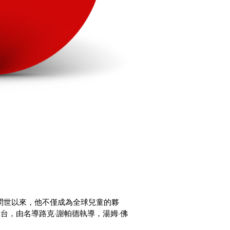
年問世以來，他不僅成為全球兒童的夥
台，由名導路克·謝帕德執導，湯姆·佛