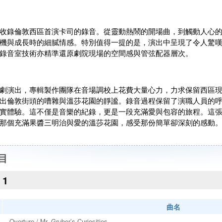
收錄倫敦西區首演卡司的錄音。從靈動熱鬧的開場曲，到觸動人心
機與成長時的細膩情感。特別值得一提的是，演出中呈現了令人驚
錄音室技術亦精準還原劇院現場的空間感與管弦配器層次。
劇演出，專輯製作團隊在音場調校上花費大量心力，力求保留西區
出倫敦街頭的嘈雜與溫莎花園的靜謐。錄音過程保留了演職人員的
實體驗。這不僅是音樂的紀錄，更是一段充滿愛與包容的旅程。這
那個充滿果醬三明治與愛的溫莎花園，感受那份簡單卻深刻的感動
目
1
曲名
Overture / Mr. Gruber’s Curiosities