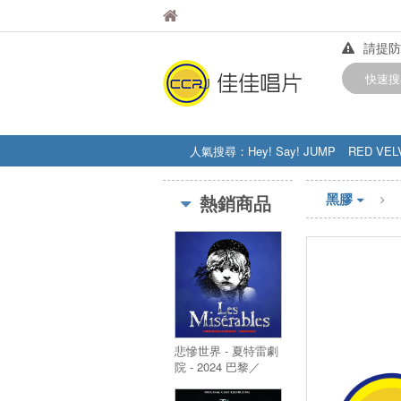
佳佳唱片
佳佳唱片
請提防
【中華
快速搜
訂購金額
人氣搜尋：
Hey! Say! JUMP
RED VEL
STRAY KIDS
盧廣仲
周杰伦
黑膠
熱銷商品
悲慘世界 - 夏特雷劇
院 - 2024 巴黎／
LES MISERABLES
- Theatre Du