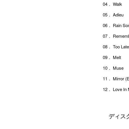
04． Walk
05． Adieu
06． Rain So
07． Rememb
08． Too Late
09． Melt
10． Muse
11． Mirror (E
12． Love In
ディス