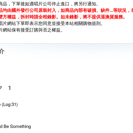
商品，下單後如遇唱片公司停止進口，將另行通知。
品均由國外發行公司原裝封入，如商品內部有破損、缺件...等狀況
雙方權益，拆封時請全程錄影。如未錄影，將不提供退換貨服務。
唱片網站下單即表示您同意並接受本站相關購物規則。
片網站保有接受訂購與否之權益。
介
ク 1
 (Log:31)
d Be Something