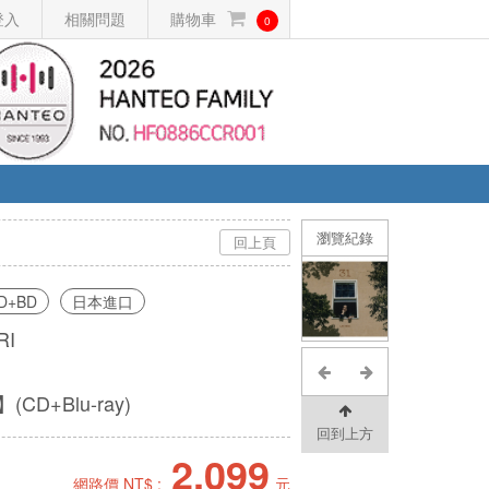
登入
相關問題
購物車
0
瀏覽紀錄
回上頁
D+BD
日本進口
RI
)
D+Blu-ray)
回到上方
2,099
網路價 NT$ :
元