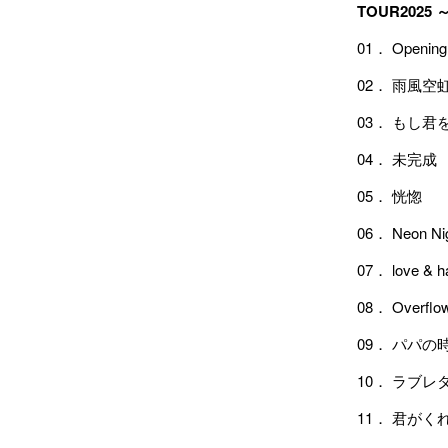
TOUR2025 
01． Opening
02． 雨風空
03． もし君
04． 未完成
05． 恍惚
06． Neon Ni
07． love & h
08． Overflo
09． パパの
10． ラブレ
11． 君がく