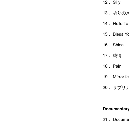
12． Silly
13． 祈りの
14． Hello To
15． Bless Y
16． Shine
17． 純情
18． Pain
19． Mirror
20． サブリ
Documentary
21． Documen