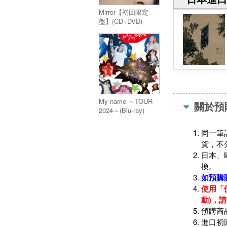
Mirror【初回限定
盤】(CD+DVD)
My name ～TOUR
關於預
2024～(Blu-ray)
同一筆
貨，不
日本、
換。
如預購
使用「
動)，
預購商
進口初