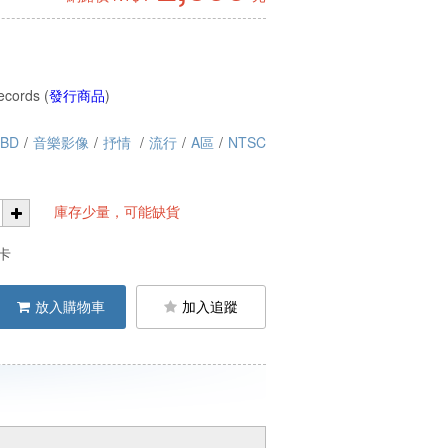
ecords (
發行商品
)
+BD
/
音樂影像
/
抒情
/
流行
/
A區
/
NTSC
庫存少量，可能缺貨
卡
放入購物車
加入追蹤