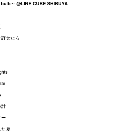
～bulb～ @LINE CUBE SHIBUYA
虹
を許せたら
ghts
ate
w
時計
ター
れた夏