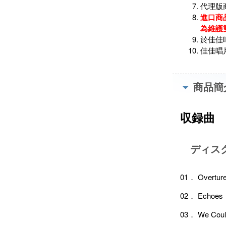
代理版
進口商
為維護
於佳佳
佳佳唱
商品簡
収録曲
ディス
01． Overture
02． Echoes
03． We Coul