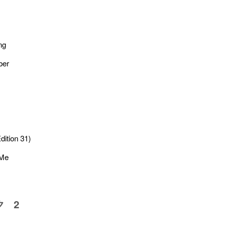
ng
er
dition 31)
 Me
ク 2