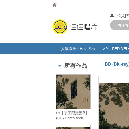
佳佳唱片
佳佳唱片
請提防
【中華
快速搜
訂購金額
人氣搜尋：
Hey! Say! JUMP
RED VEL
STRAY KIDS
盧廣仲
周杰伦
BD (Blu-ray
所有作品
31【初回限定盤B】
(CD+PhotoBook)