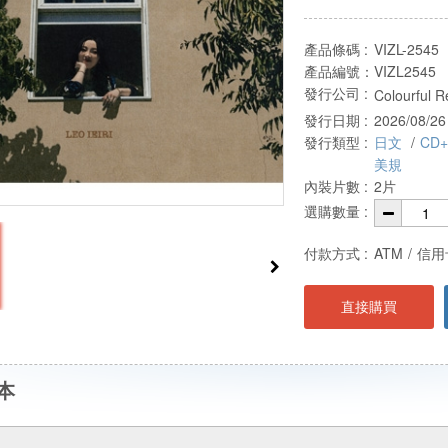
產品條碼 :
VIZL-2545
產品編號：
VIZL2545
發行公司 :
Colourful R
發行日期 :
2026/08/26
發行類型 :
日文
/
CD
美規
內裝片數 :
2片
選購數量 :
付款方式 :
ATM
/
信用
直接購買
本