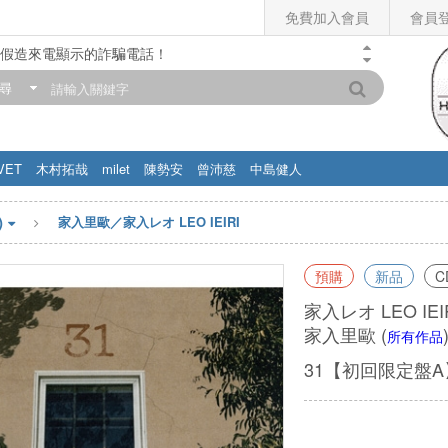
免費加入會員
會員
假造來電顯示的詐騙電話！
門市營業時間調整公告】
尋
滿200元，即享免運優惠!! 詳情>>
VET
木村拓哉
milet
陳勢安
曾沛慈
中島健人
)
家入里歐／家入レオ LEO IEIRI
預購
新品
C
家入レオ LEO IEI
家入里歐
(
所有作品
31【初回限定盤A】(C