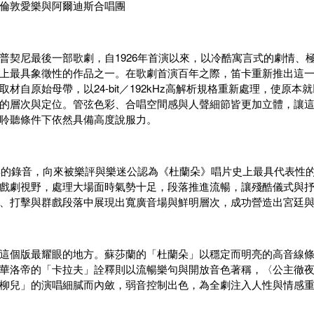
倫敦愛樂與阿爾迪斯合唱團
普契尼最後一部歌劇，自1926年首演以來，以冷酷寓言式的劇情、
上最具象徵性的作品之一。在歌劇首演百年之際，笛卡重新推出這
取材自原始母帶，以24-bit／192kHz高解析規格重新處理，使原
的層次與定位。管弦色彩、合唱空間感與人聲細節皆更加立體，讓
聆聽條件下依然具備高度說服力。
2年的錄音，向來被樂評與樂迷公認為《杜蘭朵》唱片史上最具代表性
戲劇視野，處理大場面時氣勢十足，段落推進流暢，讓殘酷儀式與
、打擊與群戲段落中展現出寬廣音場與鮮明層次，成功營造出宮廷
這個版最耀眼的地方。蘇莎蘭的「杜蘭朵」以穩定而明亮的高音線
華洛帝的「卡拉夫」詮釋則以流暢樂句與開放音色著稱，〈公主徹
柳兒」的演唱細膩而內斂，弱音控制出色，為全劇注入人性與情感