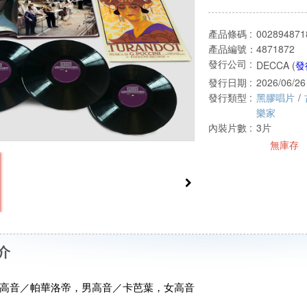
產品條碼 :
002894871
產品編號：
4871872
發行公司 :
DECCA (
發
發行日期 :
2026/06/26
發行類型 :
黑膠唱片
/
樂家
內裝片數 :
3片
無庫存
介
高音／帕華洛帝，男高音／卡芭葉，女高音