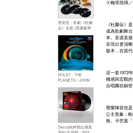
☉梅塔指揮／
普契尼：歌劇《杜蘭
《杜蘭朵》是
朵》全曲 (黑膠豪華
成為歌劇舞台
精裝版)／Puccini’s
本。音源直接
Turandot (黑膠豪華
呈現出更清晰
精裝版)
版本，在當代
這一套197
HOLST : THE
構感與宏觀的
PLANETS / JOHN
合唱團在銅管
WILLIAMS : STAR
WARS (SHM-CD)
聲樂陣容也是
公主形象；帕
衡。卡芭葉「
Decca純粹類比傳真
系列-瓦瑞斯：管弦