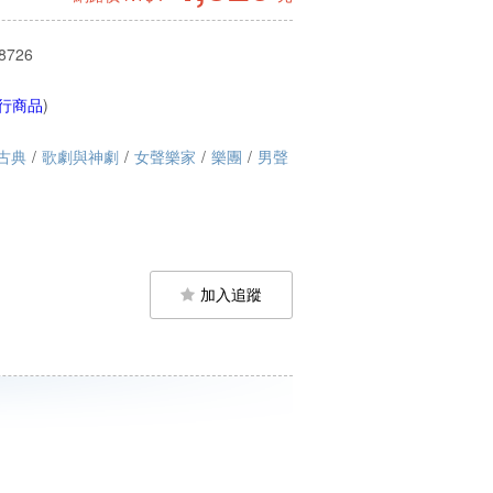
8726
行商品
)
古典
/
歌劇與神劇
/
女聲樂家
/
樂團
/
男聲
加入追蹤