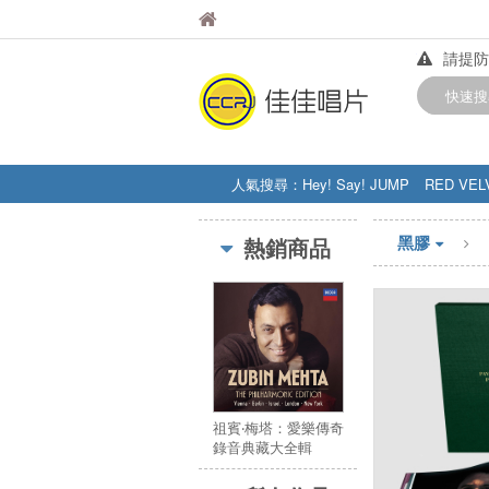
佳佳唱片
佳佳唱片
請提防
【中華
快速搜
訂購金額
人氣搜尋：
Hey! Say! JUMP
RED VEL
STRAY KIDS
盧廣仲
周杰伦
黑膠
熱銷商品
祖賓‧梅塔：愛樂傳奇
錄音典藏大全輯
(57CD)／Zubin
Mehta The