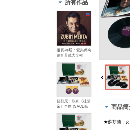
所有作品
Philharmonic Edition
(57CD)
祖賓‧梅塔：愛樂傳奇
錄音典藏大全輯
(57CD)／Zubin
Mehta The
Philharmonic Edition
(57CD)
普契尼：歌劇《杜蘭
商品簡
朵》全曲 (SACD豪
華精裝版)／
Puccini’s Turandot
★蘇莎蘭，女
(Hybrid SACD)