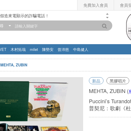
免費加入會員
會員
假造來電顯示的詐騙電話！
門市營業時間調整公告】
尋
滿200元，即享免運優惠!! 詳情>>
VET
木村拓哉
milet
陳勢安
曾沛慈
中島健人
MEHTA, ZUBIN
新品
黑膠唱片
MEHTA, ZUBIN
(
Puccini’s Tur
普契尼：歌劇《杜