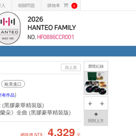
登入
相關問題
購物車
0
瀏覽紀錄
回上頁
歐美進口
)
所有作品
andot (黑膠豪華精裝版)
蘭朵》全曲 (黑膠豪華精裝版)
回到上方
4,329
網路價 NT$ :
元