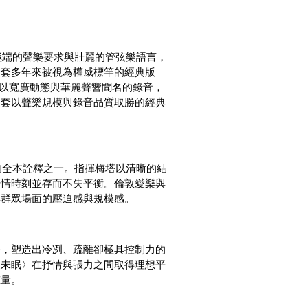
極端的聲樂要求與壯麗的管弦樂語言，
一套多年來被視為權威標竿的經典版
本就以寬廣動態與華麗聲響聞名的錄音，
這套以聲樂規模與錄音品質取勝的經典
的全本詮釋之一。指揮梅塔以清晰的結
抒情時刻並存而不失平衡。倫敦愛樂與
與群眾場面的壓迫感與規模感。
條，塑造出冷冽、疏離卻極具控制力的
夜未眠〉在抒情與張力之間取得理想平
重量。