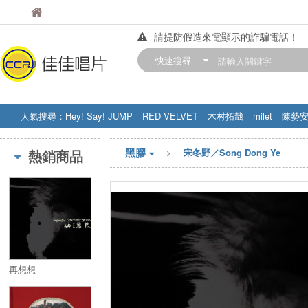
佳佳唱片
佳佳唱片
請提防假造來電顯示的詐騙電話！
【中華門市營業時間調整公告】
快速搜尋
訂購金額滿200元，即享免運優惠!! 詳
人氣搜尋：
Hey! Say! JUMP
RED VELVET
木村拓哉
milet
陳勢
STRAY KIDS
盧廣仲
周杰伦
黑膠
熱銷商品
宋冬野／Song Dong Ye
再想想