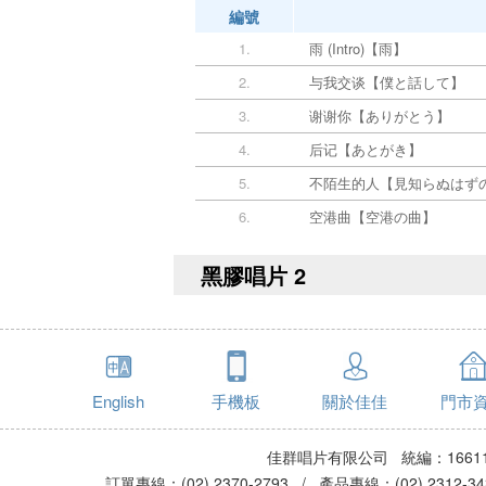
編號
1.
雨 (Intro)【雨】
2.
与我交谈【僕と話して】
3.
谢谢你【ありがとう】
4.
后记【あとがき】
5.
不陌生的人【見知らぬはず
6.
空港曲【空港の曲】
黑膠唱片 2
English
手機板
關於佳佳
門市
佳群唱片有限公司 統編：16611
訂單專線：(02) 2370-2793 / 產品專線：(02) 2312-