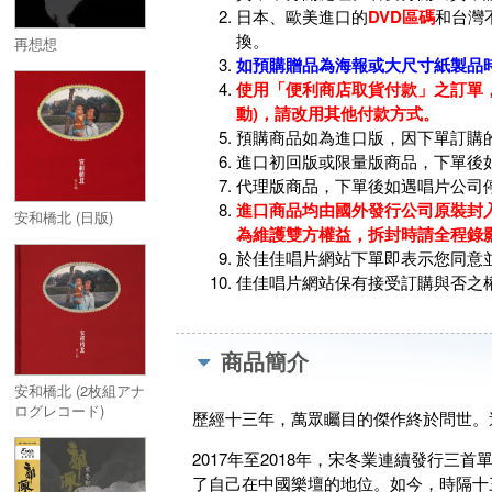
日本、歐美進口的
DVD區碼
和台灣
換。
再想想
如預購贈品為海報或大尺寸紙製品
使用「便利商店取貨付款」之訂單，
動)，請改用其他付款方式。
預購商品如為進口版，因下單訂購
進口初回版或限量版商品，下單後
代理版商品，下單後如遇唱片公司
進口商品均由國外發行公司原裝封入
安和橋北 (日版)
為維護雙方權益，拆封時請全程錄
於佳佳唱片網站下單即表示您同意
佳佳唱片網站保有接受訂購與否之
商品簡介
安和橋北 (2枚組アナ
ログレコード)
歷經十三年，萬眾矚目的傑作終於問世。
2017年至2018年，宋冬業連續發行
了自己在中國樂壇的地位。如今，時隔十