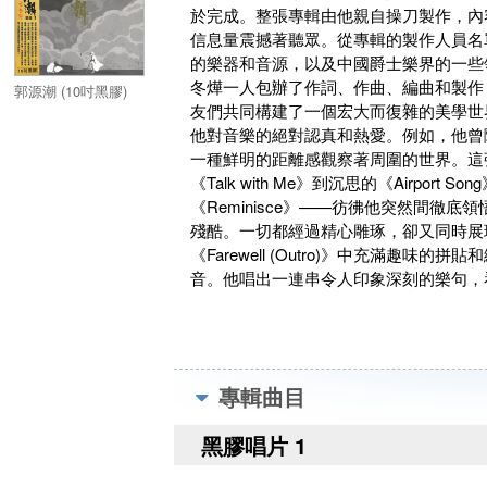
於完成。整張專輯由他親自操刀製作，內
信息量震撼著聽眾。從專輯的製作人員名
的樂器和音源，以及中國爵士樂界的一些
冬燁一人包辦了作詞、作曲、編曲和製作
郭源潮 (10吋黑膠)
友們共同構建了一個宏大而復雜的美學世
他對音樂的絕對認真和熱愛。例如，他曾
一種鮮明的距離感觀察著周圍的世界。這
《Talk with Me》到沉思的《Airport 
《Reminisce》——彷彿他突然間
殘酷。一切都經過精心雕琢，卻又同時展現
《Farewell (Outro)》中充滿
音。他唱出一連串令人印象深刻的樂句，
專輯曲目
黑膠唱片 1