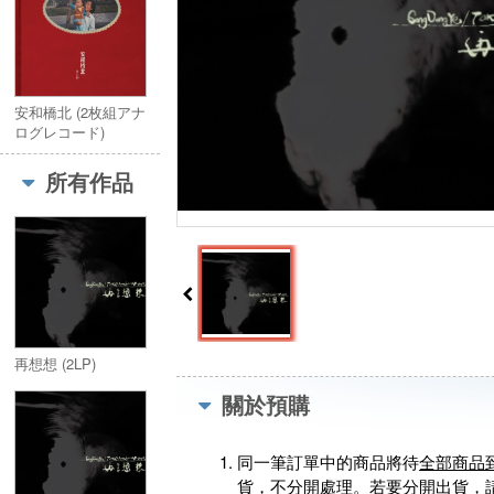
安和橋北 (2枚組アナ
ログレコード)
所有作品
再想想 (2LP)
關於預購
同一筆訂單中的商品將待
全部商品
貨，不分開處理。若要分開出貨，