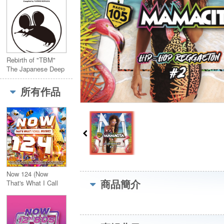
Rebirth of "TBM"
The Japanese Deep
Jazz Compiled by
Tatsuo Sunaga
所有作品
(2CD)
Now 124 (Now
商品簡介
That's What I Call
Music 124) 2CD