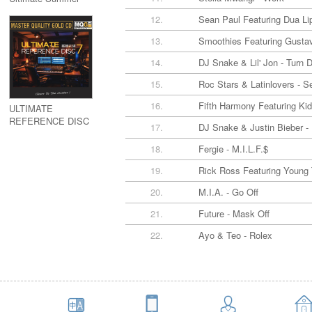
Anthems (5CD)
12.
Sean Paul Featuring Dua Lip
13.
Smoothies Featuring Gusta
14.
DJ Snake & Lil' Jon - Turn 
15.
Roc Stars & Latinlovers - S
16.
Fifth Harmony Featuring Kid 
ULTIMATE
REFERENCE DISC
17.
DJ Snake & Justin Bieber -
7 (MQGCD)
18.
Fergie - M.I.L.F.$
19.
Rick Ross Featuring Young 
20.
M.I.A. - Go Off
21.
Future - Mask Off
22.
Ayo & Teo - Rolex