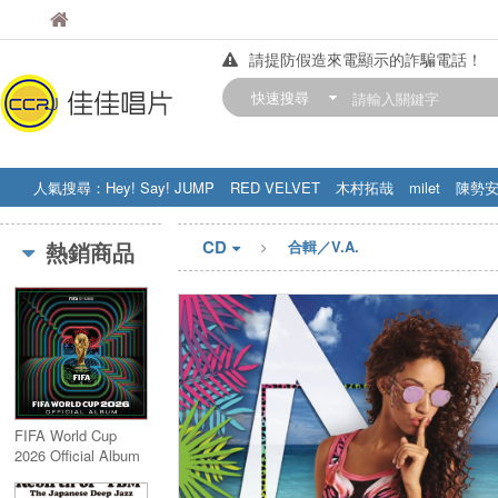
佳佳唱片
佳佳唱片
請提防假造來電顯示的詐騙電話！
【中華門市營業時間調整公告】
快速搜尋
訂購金額滿200元，即享免運優惠!! 詳
人氣搜尋：
Hey! Say! JUMP
RED VELVET
木村拓哉
milet
陳勢
STRAY KIDS
盧廣仲
周杰伦
CD
熱銷商品
合輯／V.A.
FIFA World Cup
2026 Official Album