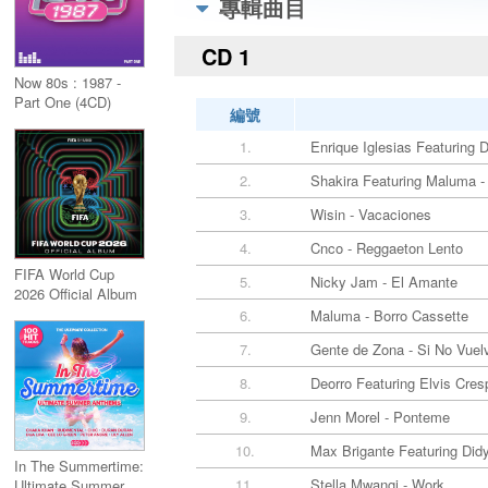
專輯曲目
CD 1
Now 80s : 1987 -
Part One (4CD)
編號
1.
Enrique Iglesias Featuring
2.
Shakira Featuring Maluma -
3.
Wisin - Vacaciones
4.
Cnco - Reggaeton Lento
FIFA World Cup
5.
Nicky Jam - El Amante
2026 Official Album
6.
Maluma - Borro Cassette
7.
Gente de Zona - Si No Vuel
8.
Deorro Featuring Elvis Cresp
9.
Jenn Morel - Ponteme
10.
Max Brigante Featuring Did
In The Summertime:
11.
Stella Mwangi - Work
Ultimate Summer