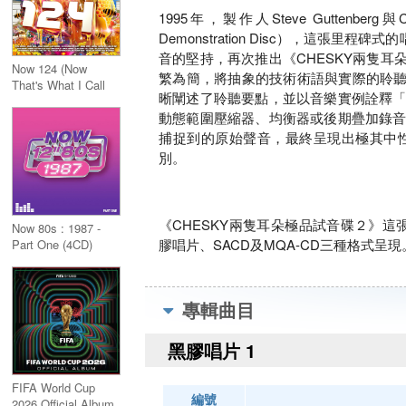
1995年，製作人Steve Guttenber
Demonstration Disc），這張里
音的堅持，再次推出《CHESKY兩隻耳朵極品試音碟２
Now 124 (Now
繁為簡，將抽象的技術術語與實際的聆聽體
That's What I Call
晰闡述了聆聽要點，並以音樂實例詮釋
Music 124) 2CD
動態範圍壓縮器、均衡器或後期疊加錄
捕捉到的原始聲音，最終呈現出極其中
別。
《CHESKY兩隻耳朵極品試音碟２》這張專輯於
Now 80s : 1987 -
膠唱片、SACD及MQA-CD三種格式呈現
Part One (4CD)
專輯曲目
黑膠唱片 1
FIFA World Cup
編號
2026 Official Album