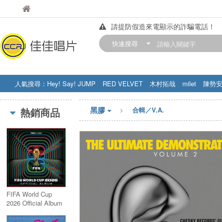
佳佳唱片
佳佳唱片
請提防假造來電顯示的詐騙電話！
【中華門市營業時間調整公告】
快速搜尋
訂購金額滿200元，即享免運優惠!! 詳
人氣搜尋：
Hey! Say! JUMP
RED VELVET
木村拓哉
milet
陳勢
STRAY KIDS
盧廣仲
周杰伦
黑膠
熱銷商品
合輯／V.A.
FIFA World Cup
2026 Official Album