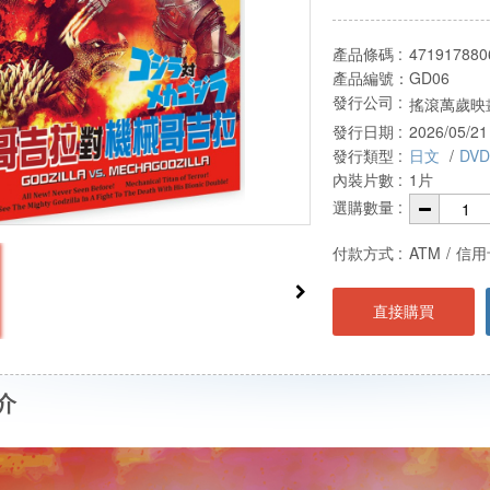
產品條碼 :
471917880
產品編號：
GD06
發行公司 :
搖滾萬歲映畫
發行日期 :
2026/05/21
發行類型 :
日文
/
DVD
內裝片數 :
1片
選購數量 :
付款方式 :
ATM
/
信用
直接購買
介