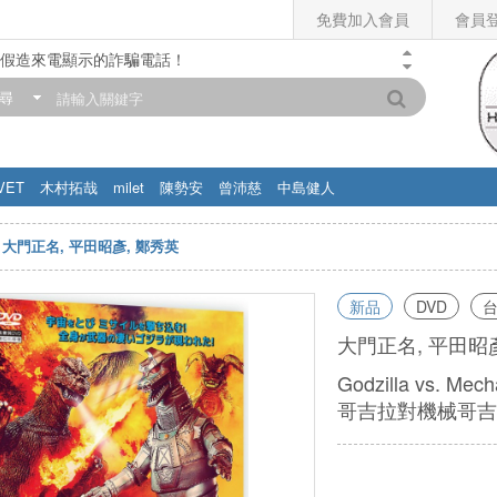
免費加入會員
會員
假造來電顯示的詐騙電話！
門市營業時間調整公告】
尋
滿200元，即享免運優惠!! 詳情>>
VET
木村拓哉
milet
陳勢安
曾沛慈
中島健人
大門正名, 平田昭彥, 鄭秀英
新品
DVD
大門正名, 平田昭
Godzilla vs. Mech
哥吉拉對機械哥吉拉