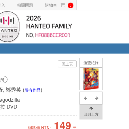
登入
相關問題
購物車
0
瀏覽紀錄
回上頁
台灣
彥, 鄭秀英
(
)
所有作品
agodzilla
 DVD
回到上方
149
網路價 NT$ :
元