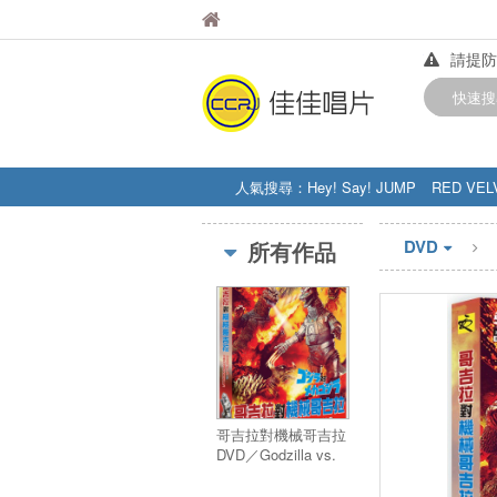
佳佳唱片
佳佳唱片
請提防
【中華
快速搜
訂購金額
人氣搜尋：
Hey! Say! JUMP
RED VEL
STRAY KIDS
盧廣仲
周杰伦
DVD
所有作品
哥吉拉對機械哥吉拉
DVD／Godzilla vs.
Mechagodzilla