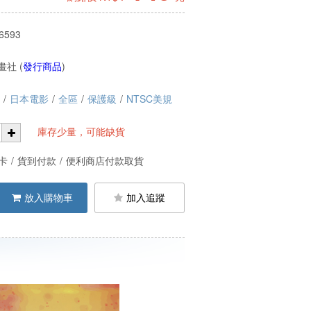
6593
社 (
發行商品
)
/
日本電影
/
全區
/
保護級
/
NTSC美規
庫存少量，可能缺貨
卡
/
貨到付款
/
便利商店付款取貨
放入購物車
加入追蹤