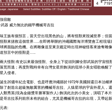
強宿敵
身武器 威力無比的鐵甲機械哥吉拉
味王族有個預言，當天空出現黑色的山，將有怪獸來毀滅世界；但
怪獸來拯救這個世界…..在即將舉辦的沖繩國際海洋博覽會工程現
球將面臨的危機。在將雕像送至東京鑑定時出現神秘怪客來搶奪雕
道預言中的怪獸是…..
兩大怪獸:有史以來最強怪獸、全身上下從頭到腳全部武裝的宇宙怪
落荒而逃；再度對戰時幸有台灣女星所飾演的琉球小美女唱歌喚醒
星入侵者。
誕生20週年紀念電影、也是呼應沖繩縣於1972年美國歸還日本治
除了創造出超級無敵厲害的機械哥吉拉、人猿星球的宇宙外星人，
人鄭秀英(現為金鐘獎常勝軍製作人) 飾演此次的小美女，演唱了本
是哥吉拉系列前所未有的組合，尤其是機械哥吉拉的出現，又帶起
元表: