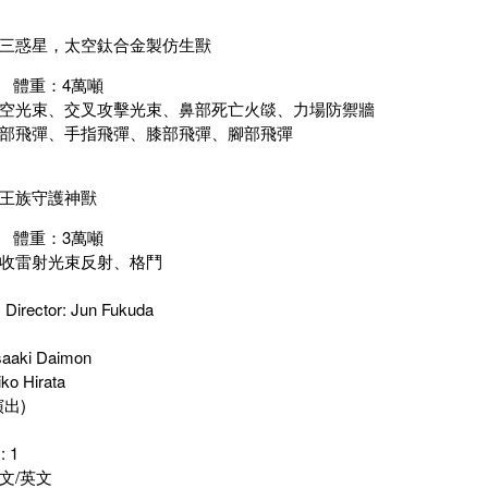
三惑星，太空鈦合金製仿生獸
尺 體重：4萬噸
空光束、交叉攻擊光束、鼻部死亡火燄、力場防禦牆
部飛彈、手指飛彈、膝部飛彈、腳部飛彈
王族守護神獸
尺 體重：3萬噸
收雷射光束反射、格鬥
rector: Jun Fukuda
aki Daimon
ko Hirata
出)
 1
文/英文