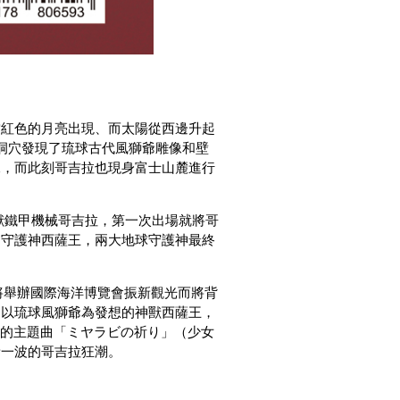
當紅色的月亮出現、而太陽從西邊升起
場洞穴發現了琉球古代風獅爺雕像和壁
像，而此刻哥吉拉也現身富士山麓進行
獸鐵甲機械哥吉拉，第一次出場就將哥
了守護神西薩王，兩大地球守護神最終
權將舉辦國際海洋博覽會振新觀光而將背
還以琉球風獅爺為發想的神獸西薩王，
片的主題曲「ミヤラビの祈り」（少女
新一波的哥吉拉狂潮。