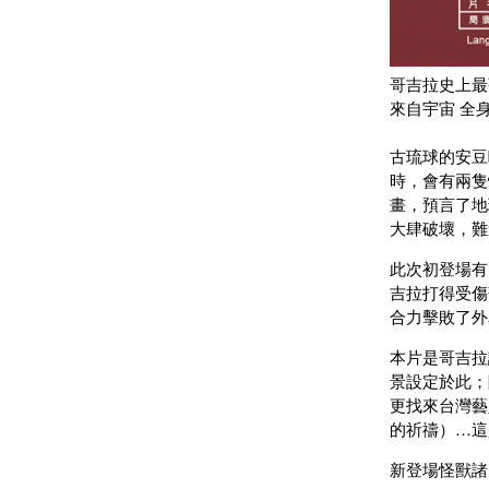
哥吉拉史上最
來自宇宙 全
古琉球的安豆
時，會有兩隻
畫，預言了地
大肆破壞，難
此次初登場有
吉拉打得受傷
合力擊敗了外
本片是哥吉拉
景設定於此；
更找來台灣藝
的祈禱）…這
新登場怪獸諸