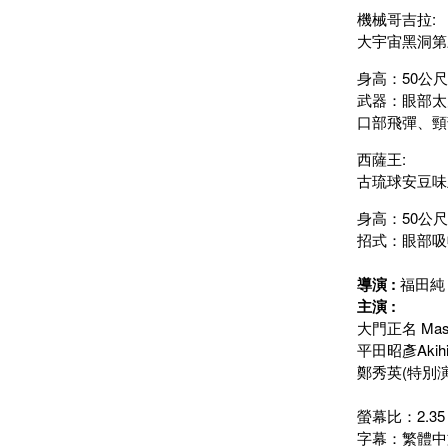
機械哥吉拉:
大宇宙黑洞第
身高：50公
武器：眼部太
口部飛彈、頸
西薩王:
古琉球安豆味
身高：50公
招式：眼部吸
導演 :
福田純 Di
主演 :
大門正名 Masa
平田昭彥Akihi
鄭秀英(特別演
螢幕比：2.35 :
字幕：繁體中