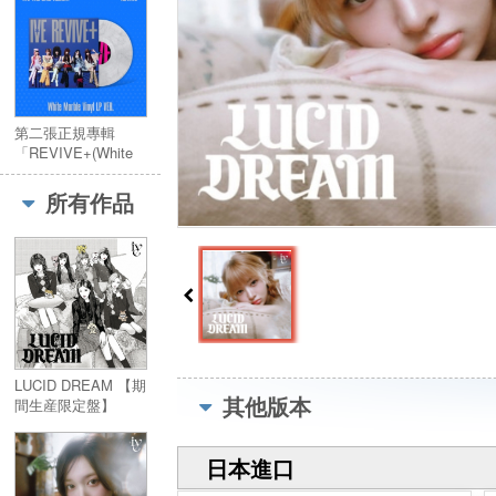
第二張正規專輯
「REVIVE+(White
Marble Vinyl LP
VER.)」(韓國進口限
所有作品
量版黑膠LP)
LUCID DREAM 【期
其他版本
間生産限定盤】
日本進口