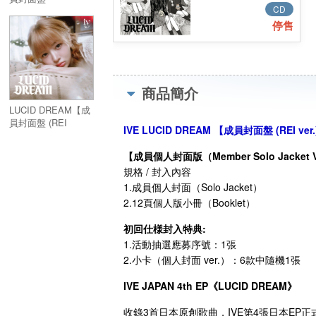
CD
(WONYOUNG
ver.)】
停售
商品簡介
LUCID DREAM【成
員封面盤 (REI
IVE LUCID DREAM 【成員封面盤 (REI ver
ver.)】
【成員個人封面版（Member Solo Jacket V
規格 / 封入內容
1.成員個人封面（Solo Jacket）
2.12頁個人版小冊（Booklet）
初回仕様封入特典:
1.活動抽選應募序號：1張
2.小卡（個人封面 ver.）：6款中隨機1張
IVE JAPAN 4th EP《LUCID DREAM》
收錄3首日本原創歌曲，IVE第4張日本EP正