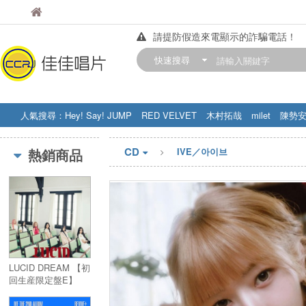
佳佳唱片
佳佳唱片
請提防假造來電顯示的詐騙電話！
【中華門市營業時間調整公告】
快速搜尋
訂購金額滿200元，即享免運優惠!! 詳
人氣搜尋：
Hey! Say! JUMP
RED VELVET
木村拓哉
milet
陳勢
STRAY KIDS
盧廣仲
周杰伦
CD
熱銷商品
IVE／아이브
LUCID DREAM 【初
回生産限定盤E】
(CD+PHOTO BOOK)