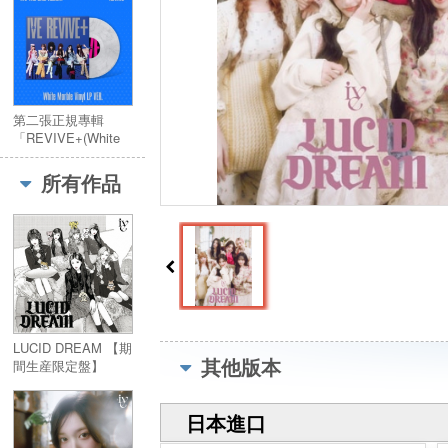
第二張正規專輯
「REVIVE+(White
Marble Vinyl LP
VER.)」(韓國進口限
所有作品
量版黑膠LP)
LUCID DREAM 【期
其他版本
間生産限定盤】
日本進口