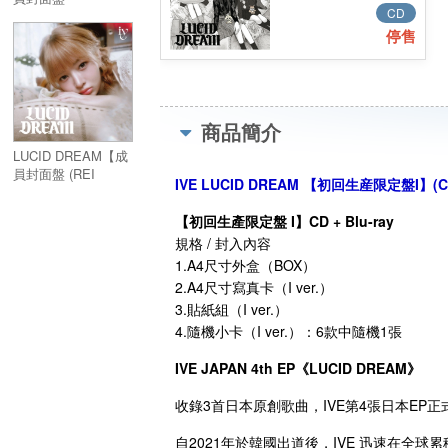
CD
(WONYOUNG
ver.)】
停售
商品簡介
LUCID DREAM【成
員封面盤 (REI
IVE LUCID DREAM 【初回生産限定盤I】(CD+
ver.)】
【初回生產限定盤 I】CD + Blu-ray
規格 / 封入內容
1.A4尺寸外盒（BOX）
2.A4尺寸寫真卡（I ver.）
3.貼紙組（I ver.）
4.隨機小卡（I ver.）：6款中隨機1張
IVE JAPAN 4th EP《LUCID DREAM》
收錄3首日本原創歌曲，IVE第4張日本EP正
自2021年於韓國出道後，IVE 迅速在全球