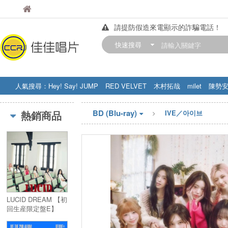
佳佳唱片
佳佳唱片
請提防假造來電顯示的詐騙電話！
【中華門市營業時間調整公告】
快速搜尋
訂購金額滿200元，即享免運優惠!! 詳
人氣搜尋：
Hey! Say! JUMP
RED VELVET
木村拓哉
milet
陳勢
STRAY KIDS
盧廣仲
周杰伦
BD (Blu-ray)
熱銷商品
IVE／아이브
LUCID DREAM 【初
回生産限定盤E】
(CD+PHOTO BOOK)