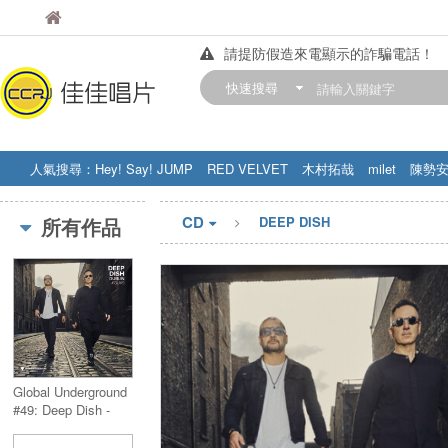
佳佳唱片
佳佳唱片
請提防假造來電顯示的詐騙電話！
【中華門市營業時間調整公告】
快速搜尋
訂購金額滿200元，即享免運優惠!! 詳
人氣搜尋：
Hey! Say! JUMP
RED VELVET
木村拓哉
milet
陳勢
STRAY KIDS
盧廣仲
周杰伦
CD
所有作品
DEEP DISH
Global Underground
#49: Deep Dish -
Dublin (2CD)