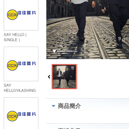
SAY HELLO (
SINGLE )
SAY
HELLO/HLASHING
FOR MONEY (
SINGLE )
商品簡介