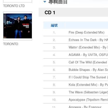
專輯曲目
TORONTO LTD
CD 1
編號
1.
Fire (Deep Extended Mix)
2.
Echoes In The Dark - By 
TORONTO
3.
Waitin' (Extended Mix) - By
4.
AGAMA - By UVITA, OSFUR
5.
Call Of The Wild (Extended
6.
Bubble Shapes - By Alan Sc
7.
If I Could Stop The Sunset
8.
Kola (Extended Mix) - By P
9.
The Wave (Sébastien Léger
10.
Apocalypse (Tripolism Remi
11.
Amnesia - By Enamour