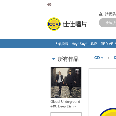
佳佳唱片
佳佳唱片
請提防
【中華
快速搜
訂購金額
人氣搜尋：
Hey! Say! JUMP
RED VEL
STRAY KIDS
盧廣仲
周杰伦
CD
所有作品
Global Underground
#49: Deep Dish -
Dublin (2CD)