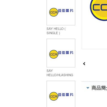
SAY HELLO (
SINGLE )
SAY
HELLO/HLASHING
FOR MONEY (
SINGLE )
商品簡