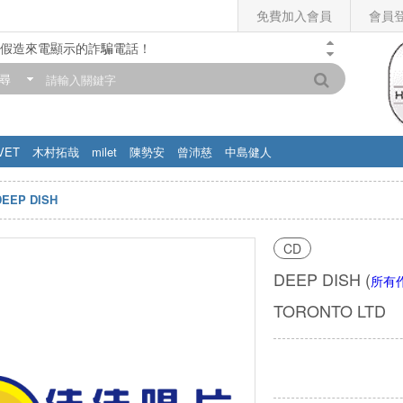
免費加入會員
會員
假造來電顯示的詐騙電話！
門市營業時間調整公告】
尋
滿200元，即享免運優惠!! 詳情>>
VET
木村拓哉
milet
陳勢安
曾沛慈
中島健人
DEEP DISH
CD
DEEP DISH
(
所有
TORONTO LTD