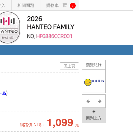
登入
相關問題
購物車
0
瀏覽紀錄
回上頁
)
作品
1,099
回到上方
網路價 NT$ :
元