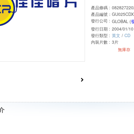
產品條碼 :
082827220
產品編號：
GU025CDX
發行公司 :
GLOBAL (
發行日期 :
2004/01/10
發行類型 :
英文
/
CD
內裝片數 :
3片
無庫存
介