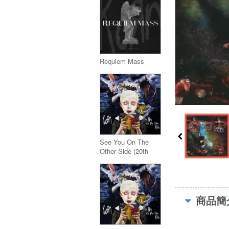
Requiem Mass
See You On The
Other Side (20th
Anniversary Edition)
[INDIE EX] [Cloudy
Magenta] LP
商品簡