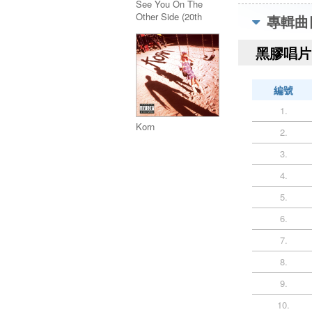
See You On The
Other Side (20th
專輯曲
Anniversary Edition)
LP
黑膠唱片 
編號
1.
Korn
2.
3.
4.
5.
6.
7.
8.
9.
10.