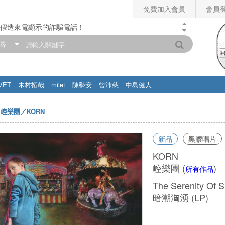
免費加入會員
會員
假造來電顯示的詐騙電話！
門市營業時間調整公告】
尋
滿200元，即享免運優惠!! 詳情>>
VET
木村拓哉
milet
陳勢安
曾沛慈
中島健人
崆樂團／KORN
新品
黑膠唱片
KORN
崆樂團
(
)
所有作品
The Serenity Of S
暗潮洶湧 (LP)