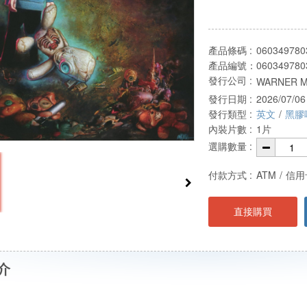
產品條碼 :
060349780
產品編號：
060349780
發行公司 :
WARNER M
發行日期 :
2026/07/06
發行類型 :
英文
/
黑膠
內裝片數 :
1片
選購數量 :
付款方式 :
ATM
/
信用
直接購買
介