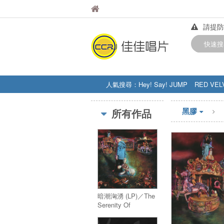
佳佳唱片
佳佳唱片
請提防
【中華
快速搜
訂購金額
人氣搜尋：
Hey! Say! JUMP
RED VEL
STRAY KIDS
盧廣仲
周杰伦
黑膠
所有作品
暗潮洶湧 (LP)／The
Serenity Of
Suffering LP)