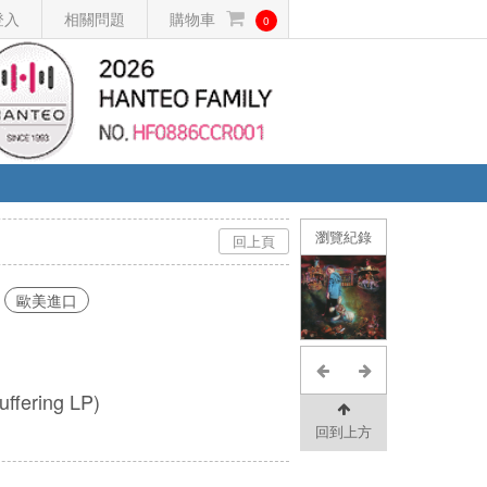
登入
相關問題
購物車
0
瀏覽紀錄
回上頁
歐美進口
uffering LP)
回到上方