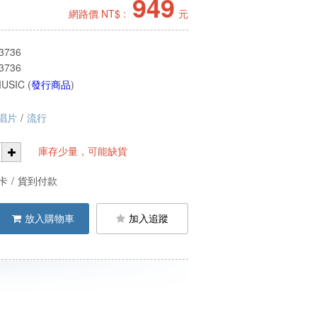
949
網路價 NT$ :
元
3736
3736
USIC (
發行商品
)
唱片
/
流行
庫存少量，可能缺貨
卡
/
貨到付款
放入購物車
加入追蹤