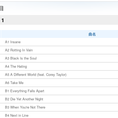
目
1
曲名
A1 Insane
A2 Rotting In Vain
A3 Black Is the Soul
A4 The Hating
A5 A Different World (feat. Corey Taylor)
A6 Take Me
B1 Everything Falls Apart
B2 Die Yet Another Night
B3 When You're Not There
B4 Next in Line