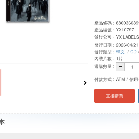
產品條碼 :
880036089
產品編號：
YXL0797
發行公司 :
YX LABELS
發行日期 :
2026/04/21
發行類型 :
韓文
/
CD
內裝片數 :
1片
選購數量 :
付款方式 :
ATM
/
信用
直接購買
本