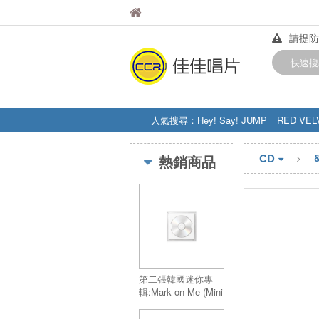
佳佳唱片
佳佳唱片
請提防
【中華
快速搜
訂購金額
人氣搜尋：
Hey! Say! JUMP
RED VEL
STRAY KIDS
盧廣仲
周杰伦
CD
熱銷商品
第二張韓國迷你專
輯:Mark on Me (Mini
CD-R Ver.)／2nd KR
Mini Alnum:Mark on