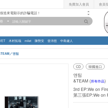
免費加入會員
會員
假造來電顯示的詐騙電話！
門市營業時間調整公告】
尋
滿200元，即享免運優惠!! 詳情>>
VET
木村拓哉
milet
陳勢安
曾沛慈
中島健人
&TEAM／앤팀
CD
韓國進口
앤팀
&TEAM
(
)
所有作品
3rd EP:We on Fi
第三張EP:We on Fi