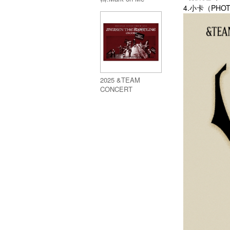
4.小卡（PHOT
(CRAVE YOU Ver.)
／2nd KR Mini
Alnum:Mark on Me
(CRAVE YOU Ver.)
2025 &TEAM
CONCERT
TOUR:AWAKEN
THE BLOODLINE
ENCORE IN JAPAN
(DIGITAL CODE )