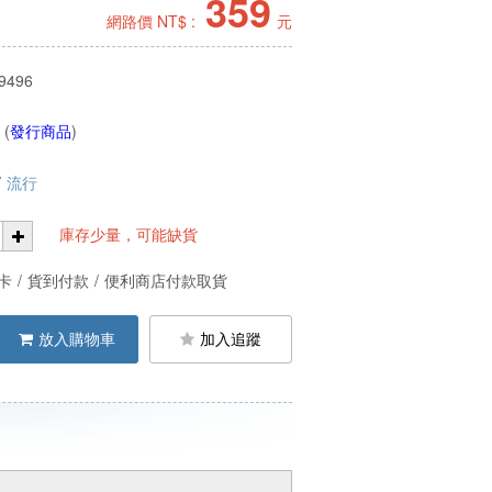
359
網路價 NT$ :
元
9496
 (
發行商品
)
/
流行
庫存少量，可能缺貨
卡
/
貨到付款
/
便利商店付款取貨
放入購物車
加入追蹤