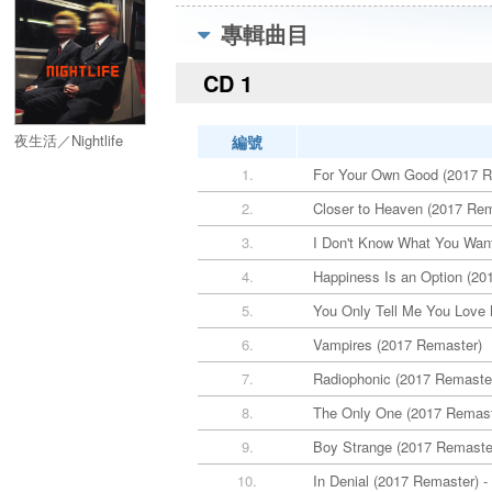
專輯曲目
CD 1
夜生活／Nightlife
編號
1.
For Your Own Good (2017 R
2.
Closer to Heaven (2017 Rem
3.
I Don't Know What You Want
4.
Happiness Is an Option (20
5.
You Only Tell Me You Love
6.
Vampires (2017 Remaster)
7.
Radiophonic (2017 Remaste
8.
The Only One (2017 Remast
9.
Boy Strange (2017 Remaste
10.
In Denial (2017 Remaster) 