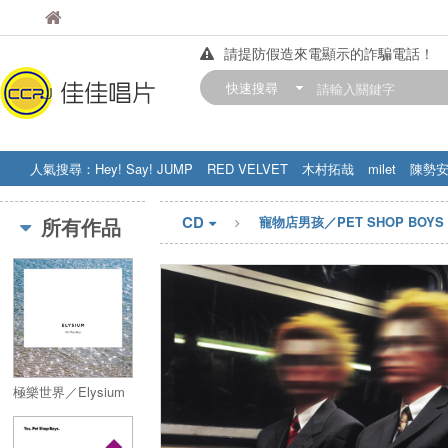
佳佳唱片
佳佳唱片
請提防假造來電顯示的詐騙電話！
【中華門市營業時間調整公告】
快速搜尋
訂購金額滿200元，即享免運優惠!! 詳
人氣搜尋：
Hey! Say! JUMP
RED VELVET
木村拓哉
milet
陳勢
STRAY KIDS
盧廣仲
周杰伦
CD
所有作品
寵物店男孩／PET SHOP BOYS
極樂世界／Elysium