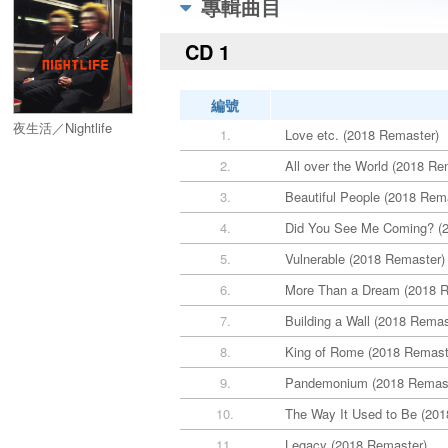
專輯曲目
CD 1
編號
夜生活／Nightlife
1.
Love etc. (2018 Remaster)
2.
All over the World (2018 Re
3.
Beautiful People (2018 Rem
4.
Did You See Me Coming? (
5.
Vulnerable (2018 Remaster)
6.
More Than a Dream (2018 R
7.
Building a Wall (2018 Remas
8.
King of Rome (2018 Remast
9.
Pandemonium (2018 Remast
10.
The Way It Used to Be (20
11.
Legacy (2018 Remaster)