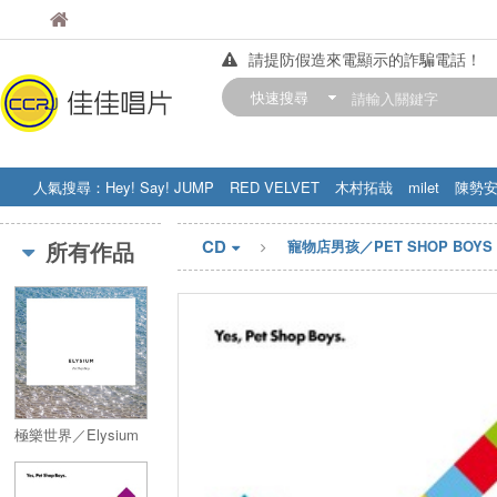
佳佳唱片
佳佳唱片
請提防假造來電顯示的詐騙電話！
【中華門市營業時間調整公告】
快速搜尋
訂購金額滿200元，即享免運優惠!! 詳
人氣搜尋：
Hey! Say! JUMP
RED VELVET
木村拓哉
milet
陳勢
STRAY KIDS
盧廣仲
周杰伦
CD
所有作品
寵物店男孩／PET SHOP BOYS
極樂世界／Elysium