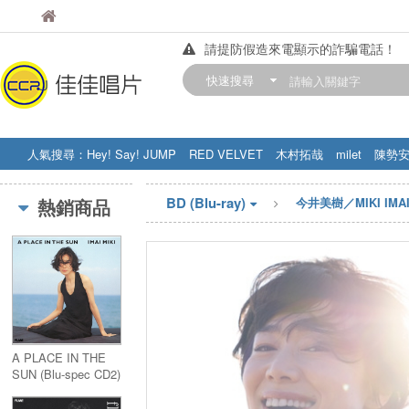
佳佳唱片
佳佳唱片
請提防假造來電顯示的詐騙電話！
【中華門市營業時間調整公告】
快速搜尋
訂購金額滿200元，即享免運優惠!! 詳
人氣搜尋：
Hey! Say! JUMP
RED VELVET
木村拓哉
milet
陳勢
STRAY KIDS
盧廣仲
周杰伦
BD (Blu-ray)
熱銷商品
今井美樹／MIKI IMA
A PLACE IN THE
SUN (Blu-spec CD2)