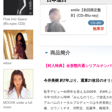
smile【初回限定盤
B】(CD+Blu-ray)
Flow Into Space
CD+BD
(Blu-spec CD2)
無庫存
商品簡介
retour
【封入特典】全形態共通シリアルナンバ
今井美樹 約7年ぶり、通算21枚目のオ
歌手デビュー40周年を迎える2026年、約8
今年10月からNHK『みんなのうた』で放送さ
アルバムのトータルプロデュースは今井美樹と
MOCHA under a full
moon
修、カワノミチオ、河野圭、佐藤準、梅堀淳、