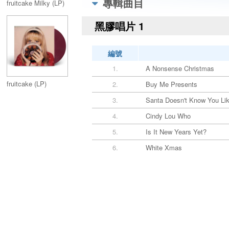
專輯曲目
fruitcake Milky (LP)
黑膠唱片 1
編號
1.
A Nonsense Christmas
fruitcake (LP)
2.
Buy Me Presents
3.
Santa Doesn't Know You Lik
4.
Cindy Lou Who
5.
Is It New Years Yet?
6.
White Xmas