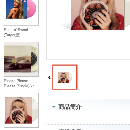
Short n' Sweet
(Target版)
(Bubblegum Marbled
Vinyl)
Please Please
Please (Single)(7"
Vinyl)
商品簡介