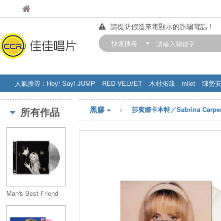
佳佳唱片
佳佳唱片
請提防假造來電顯示的詐騙電話！
【中華門市營業時間調整公告】
快速搜尋
訂購金額滿200元，即享免運優惠!! 詳
人氣搜尋：
Hey! Say! JUMP
RED VELVET
木村拓哉
milet
陳勢
STRAY KIDS
盧廣仲
周杰伦
黑膠
所有作品
莎賓娜卡本特／Sabrina Carpen
Man's Best Friend