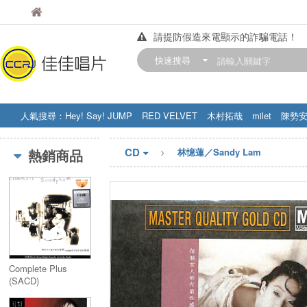
佳佳唱片
佳佳唱片
請提防假造來電顯示的詐騙電話！
【中華門市營業時間調整公告】
快速搜尋
訂購金額滿200元，即享免運優惠!! 詳
人氣搜尋：
Hey! Say! JUMP
RED VELVET
木村拓哉
milet
陳勢
STRAY KIDS
盧廣仲
周杰伦
CD
熱銷商品
林憶蓮／Sandy Lam
Complete Plus
(SACD)