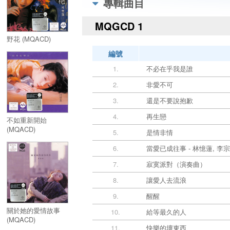
專輯曲目
MQGCD 1
野花 (MQACD)
編號
1.
不必在乎我是誰
2.
非愛不可
3.
還是不要說抱歉
4.
再生戀
不如重新開始
(MQACD)
5.
是情非情
6.
當愛已成往事 - 林憶蓮, 李
7.
寂寞派對（演奏曲）
8.
讓愛人去流浪
9.
醒醒
關於她的愛情故事
10.
給等最久的人
(MQACD)
11.
快樂的壞東西