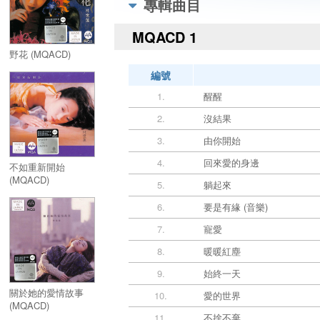
專輯曲目
MQACD 1
野花 (MQACD)
編號
1.
醒醒
2.
沒結果
3.
由你開始
4.
回來愛的身邊
不如重新開始
(MQACD)
5.
躺起來
6.
要是有緣 (音樂)
7.
寵愛
8.
暖暖紅塵
9.
始終一天
關於她的愛情故事
10.
愛的世界
(MQACD)
11.
不捨不棄