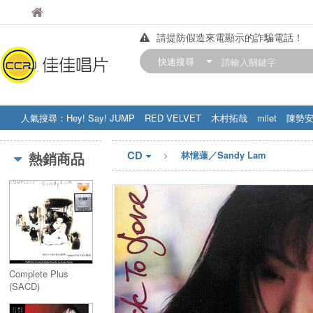
佳佳唱片
佳佳唱片
請提防假造來電顯示的詐騙電話！
【中華門市營業時間調整公告】
快速搜尋
訂購金額滿200元，即享免運優惠!! 詳
人氣搜尋：
Hey! Say! JUMP
RED VELVET
木村拓哉
milet
陳勢
STRAY KIDS
盧廣仲
周杰伦
CD
熱銷商品
林憶蓮／Sandy Lam
Complete Plus
(SACD)