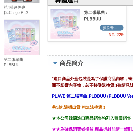
第4張迷你專
第二張單曲 :
輯:Caligo Pt.2
(PHOTOBOOK
PLBBUU
VER.)／4th Mini
(POCAALBUM
數位音樂QR CODE
Album:Caligo Pt.2
Ver.)／2nd Single
(PHOTOBOOK
NT. 229
Album:PLBBUU
VER.)
(POCAALBUM
Ver.)
第二張單曲 :
商品簡介
PLBBUU
(POCAALBUM Ver.)
／2nd Single
*進口商品外盒包裝是為了保護商品內容，
Album:PLBBUU
而不影響內容物，恕不接受退換貨!!敬請見諒
(POCAALBUM Ver.)
PLAVE 第二張單曲:PLBBUU (PLBBUU Ver
共5款,隨機出貨,恕無法挑選!!
★本公司韓國進口商品銷售均列入韓國銷售「HAN
★★為確保消費者權益,商品拆封前請一鏡到