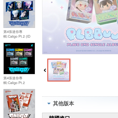
Album:Caligo Pt.2
(POCAALBUM Ver.)
第4張迷你專
輯:Caligo Pt.2 (ID
PASS Ver.)／4th
Mini Album:Caligo
Pt.2 (ID PASS Ver.)
第4張迷你專
輯:Caligo Pt.2
(INVENTORY Ver.)
／4th Mini
Album:Caligo Pt.2
(INVENTORY Ver.)
其他版本
韓國進口