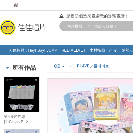
佳佳唱片
佳佳唱片
請提防假造來電顯示的詐騙電話！
【中華門市營業時間調整公告】
快速搜尋
訂購金額滿200元，即享免運優惠!! 詳
人氣搜尋：
Hey! Say! JUMP
RED VELVET
木村拓哉
milet
陳勢
STRAY KIDS
盧廣仲
周杰伦
CD
所有作品
PLAVE／플레이브
第4張迷你專
輯:Caligo Pt.2
(POCAALBUM Ver.)
／4th Mini