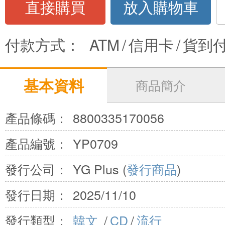
直接購買
放入購物車
付款方式：
ATM
/
信用卡
/
貨到
基本資料
商品簡介
產品條碼：
8800335170056
產品編號：
YP0709
發行公司：
YG Plus (
發行商品
)
發行日期：
2025/11/10
發行類型：
韓文
/
CD
/
流行