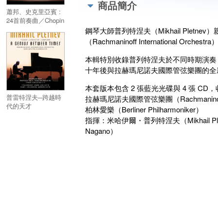
商品簡介
蕭邦、史克里亞賓 :
24首前奏曲／Chopin
、 Scriabin :
鋼琴大師普列特涅夫（Mikhail Ple
Preludes
（Rachmaninoff International Or
本輯特別收錄普列特涅夫於不同時期演奏
十年後與拉赫瑪尼諾夫國際管弦樂團的全
本套版本包含 2 張藍光光碟與 4 張 C
普雷特涅夫─跨越時
拉赫瑪尼諾夫國際管弦樂團（Rachmaninoff Inte
代的天才
柏林愛樂（Berliner Philharmoniker）
(2BD+4CD)／Mikail
指揮：米哈伊爾・普列特涅夫（Mikhail Pl
Pletnev – A Genius
Nagano）
Between Times
(2BD+4CD)