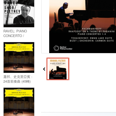
& Symphonic
Dances
RAVEL: PIANO
CONCERTO /
SCHOLL: FROM
MY BOOKSHELF
(UHQCD)
蕭邦、史克里亞賓 :
24首前奏曲 (45轉)
黑膠／Chopin 、
Scriabin : Preludes
(45 RPM) LP