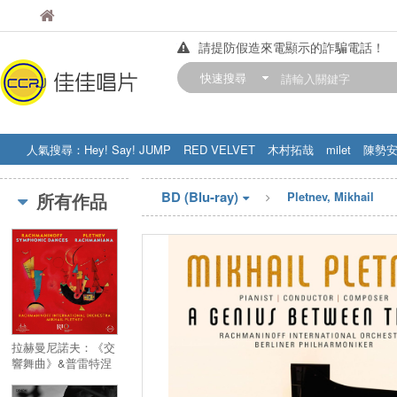
佳佳唱片
佳佳唱片
請提防假造來電顯示的詐騙電話！
【中華門市營業時間調整公告】
快速搜尋
訂購金額滿200元，即享免運優惠!! 詳
人氣搜尋：
Hey! Say! JUMP
RED VELVET
木村拓哉
milet
陳勢
STRAY KIDS
盧廣仲
周杰伦
BD (Blu-ray)
所有作品
Pletnev, Mikhail
拉赫曼尼諾夫：《交
響舞曲》&普雷特涅
夫："Rachmaniana"／
RIO: Rachmaniana