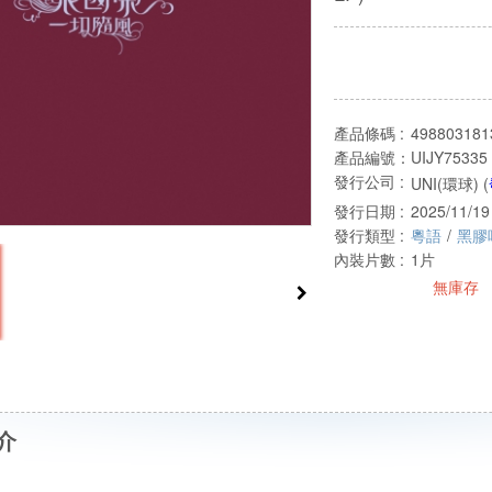
產品條碼 :
498803181
產品編號：
UIJY75335
發行公司 :
UNI(環球) (
發行日期 :
2025/11/19
發行類型 :
粵語
/
黑膠
內裝片數 :
1片
無庫存
介