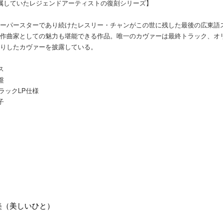
属していたレジェンドアーティストの復刻シリーズ】
ーパースターであり続けたレスリー・チャンがこの世に残した最後の広東語ス
作曲家としての魅力も堪能できる作品。唯一のカヴァーは最終トラック、オ
りしたカヴァーを披露している。
ス
盤
ブラックLP仕様
子
百美（美しいひと）