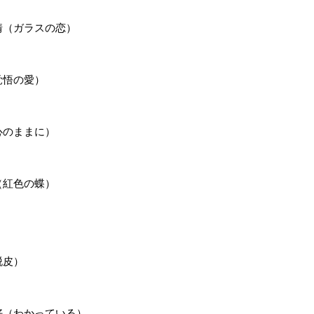
之情（ガラスの恋）
覚悟の愛）
（心のままに）
蝶（紅色の蝶）
脱皮）
你好（わかっている）