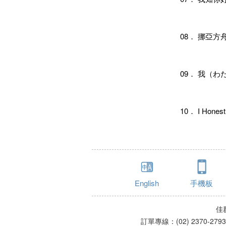
08． 挪亞
09． 我（わ
10． I Hone
English
手機板
佳
訂單專線：(02) 2370-279