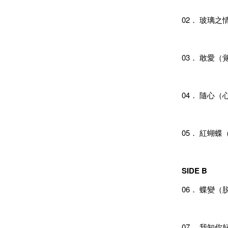
02． 玻璃
03． 敢愛（
04． 隨心
05． 紅蝴
SIDE B
06． 蝶變（
07． 我知