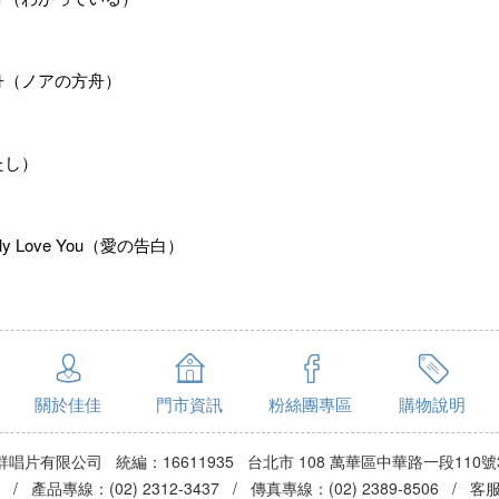
方舟（ノアの方舟）
たし）
stly Love You（愛の告白）
關於佳佳
門市資訊
粉絲團專區
購物說明
群唱片有限公司 統編：16611935 台北市 108 萬華區中華路一段110號
3 / 產品專線：(02) 2312-3437 / 傳真專線：(02) 2389-8506 / 