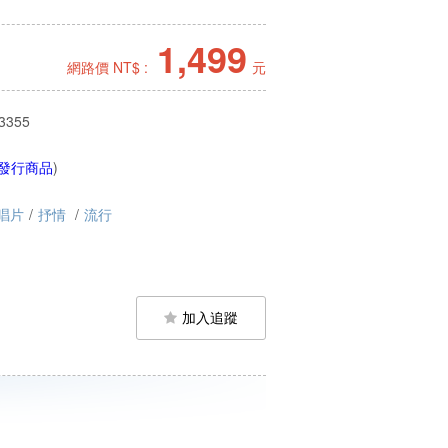
1,499
網路價 NT$ :
元
3355
發行商品
)
唱片
/
抒情
/
流行
加入追蹤