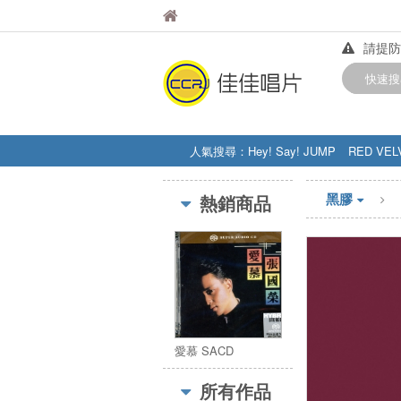
佳佳唱片
佳佳唱片
請提防
【中華
快速搜
訂購金額
人氣搜尋：
Hey! Say! JUMP
RED VEL
STRAY KIDS
盧廣仲
周杰伦
黑膠
熱銷商品
愛慕 SACD
所有作品