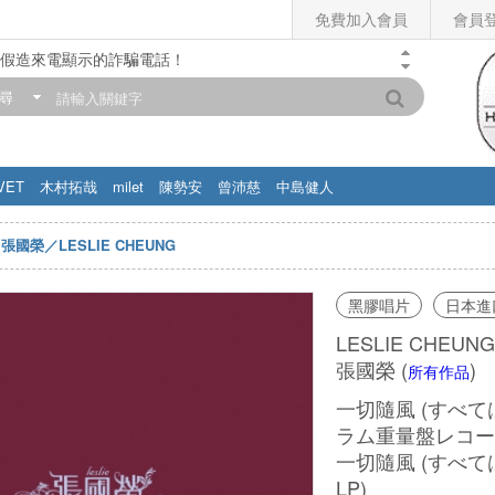
免費加入會員
會員
假造來電顯示的詐騙電話！
門市營業時間調整公告】
尋
滿200元，即享免運優惠!! 詳情>>
VET
木村拓哉
milet
陳勢安
曾沛慈
中島健人
張國榮／LESLIE CHEUNG
黑膠唱片
日本進
LESLIE CHEUNG
張國榮
(
)
所有作品
一切隨風 (すべて
ラム重量盤レコー
一切隨風 (すべては
LP)