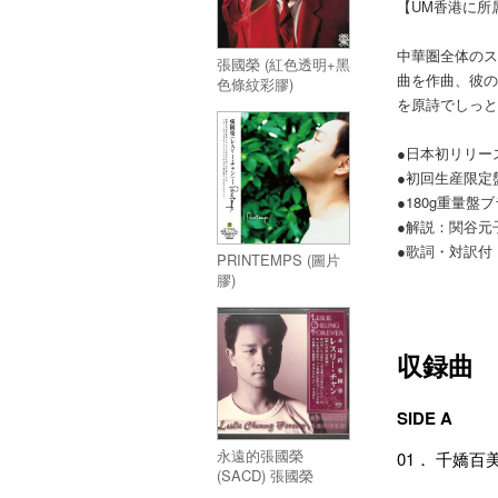
【UM香港に所
中華圏全体のス
張國榮 (紅色透明+黑
曲を作曲、彼の
色條紋彩膠)
を原詩でしっと
●日本初リリー
●初回生産限定
●180g重量盤
●解説：関谷元
●歌詞・対訳付
PRINTEMPS (圖片
膠)
収録曲
SIDE A
永遠的張國榮
01． 千嬌
(SACD) 張國榮