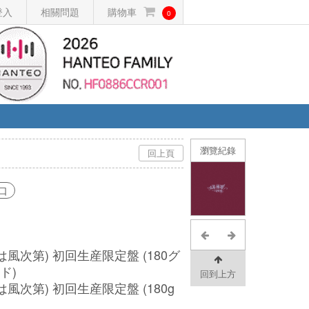
登入
相關問題
購物車
0
瀏覽紀錄
回上頁
口
は風次第) 初回生産限定盤 (180グ
ド)
回到上方
風次第) 初回生産限定盤 (180g