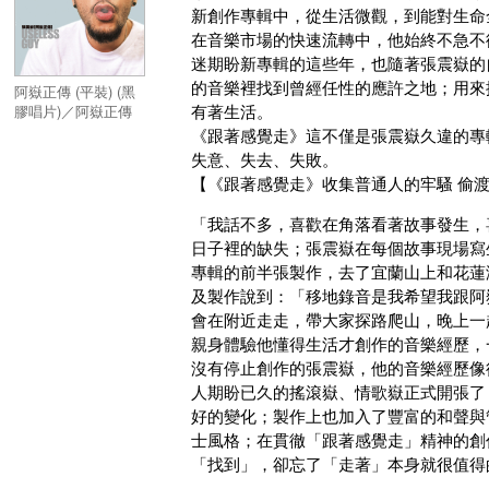
新創作專輯中，從生活微觀，到能對生命
在音樂市場的快速流轉中，他始終不急不
迷期盼新專輯的這些年，也隨著張震嶽的
的音樂裡找到曾經任性的應許之地；用來
阿嶽正傳 (平裝) (黑
有著生活。
膠唱片)／阿嶽正傳
(平裝) (2LP)
《跟著感覺走》這不僅是張震嶽久違的專
失意、失去、失敗。
【《跟著感覺走》收集普通人的牢騷 偷
「我話不多，喜歡在角落看著故事發生，
日子裡的缺失；張震嶽在每個故事現場寫
專輯的前半張製作，去了宜蘭山上和花蓮
及製作說到：「移地錄音是我希望我跟阿
會在附近走走，帶大家探路爬山，晚上一
親身體驗他懂得生活才創作的音樂經歷，
沒有停止創作的張震嶽，他的音樂經歷像
人期盼已久的搖滾嶽、情歌嶽正式開張了
好的變化；製作上也加入了豐富的和聲與
士風格；在貫徹「跟著感覺走」精神的創
「找到」，卻忘了「走著」本身就很值得