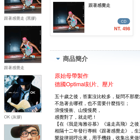
跟著感覺走
跟著感覺走 (黑膠)
CD
NT. 498
商品簡介
跟著感覺走
原始母帶製作
德國Optimal刻片、壓片
五十歲之後，答案沒比較多，疑問不那麼
不急著去哪裡，也不需要什麼指引；
浪慢慢衝、山慢慢爬，
感覺對了，就走吧！
OK (灰膠)
【在《我是海雅谷慕》《遠走高飛》之後
相隔十二年發行專輯《跟著感覺走》，生
樂旋律就哼出來，用手機錄，收集出來做