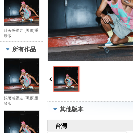
跟著感覺走 (黑膠)重
發版
所有作品
跟著感覺走 (黑膠)重
發版
其他版本
台灣