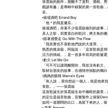
張震嶽的創作，脫離不了派對、酒精、男
戲謔有趣；是專輯中錄製的第一首歌曲，
音。
•操場酒吧 Errand Boy
「他＊的我是傻瓜。」
操場酒吧，存著不少張震嶽偷到的故事，
具人之歌，寫實直白的歌詞，將主角的傻
•跟著感覺走 Go With The Flow
「我其實也不喜歡他們說的大道理。」
熟悉的搖滾嶽，阿嶽說：「這首歌就是簡單
活力的情緒。」是一首多年前寫的歌被選
•虧欠 Let Me Go
「可不可以讓我離開你，我並沒有虧欠。
取材自朋友的故事，在感情停損點的獨白
•媽媽的眼睛 Mama's Eyes
「有人說 ，當你想起一個人，就是他來
首歌。」——張震嶽
這首歌誕生於張震嶽生命中幽暗的篇章，
的定位是福音歌曲，音樂製作上保留De
如同一道開闊的出口，為留下來的人，留
• 答案 Answer