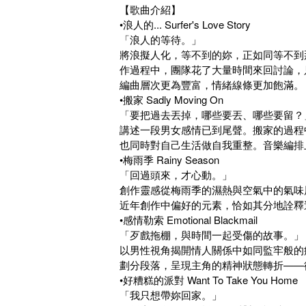
【歌曲介紹】
•浪人的... Surfer's Love Story
「浪人的等待。」
將浪擬人化，等不到的妳，正如同等不到
作過程中，團隊花了大量時間來回討論，
編曲層次更為豐富，情緒線條更加飽滿。
•搬家 Sadly Moving On
「要把過去丟掉，哪些要丟、哪些要留？
講述一段男女感情已到尾聲。搬家的過程
也同時對自己生活做自我重整。音樂編排
•梅雨季 Rainy Season
「回過頭來，才心動。」
創作靈感從梅雨季的濕熱與空氣中的氣味
近年創作中偏好的元素，恰如其分地詮釋
•感情勒索 Emotional Blackmail
「歹戲拖棚，與時間一起受傷的故事。」
以男性視角揭開情人關係中如同監牢般的
劃分段落，呈現主角的精神狀態轉折——
•好糟糕的派對 Want To Take You Home
「我只想帶妳回家。」