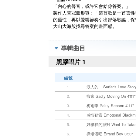
「內心的聲音，或許它會給你答案。」
製作人黃冠豪形容：「這首歌是一首靈性
的靈性，再以聲響節奏引出部落歌謠，保
大山大海般找尋答案的畫面感。
專輯曲目
黑膠唱片 1
編號
1.
浪人的... Surfer's Love Story
2.
搬家 Sadly Moving On 4'01"
3.
梅雨季 Rainy Season 4'11"
4.
感情勒索 Emotional Blackmai
5.
好糟糕的派對 Want To Take Y
6.
操場酒吧 Errand Boy 3'53"