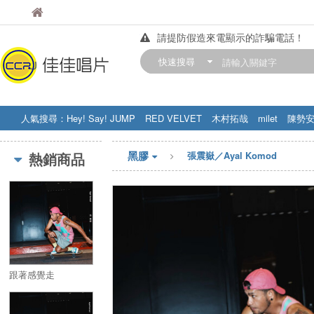
佳佳唱片
佳佳唱片
請提防假造來電顯示的詐騙電話！
【中華門市營業時間調整公告】
快速搜尋
訂購金額滿200元，即享免運優惠!! 詳
人氣搜尋：
Hey! Say! JUMP
RED VELVET
木村拓哉
milet
陳勢
STRAY KIDS
盧廣仲
周杰伦
黑膠
熱銷商品
張震嶽／Ayal Komod
跟著感覺走