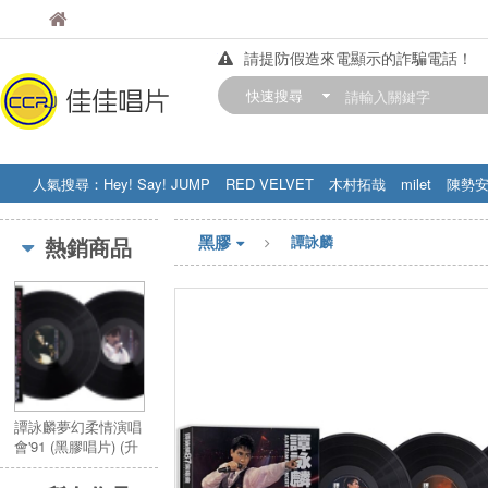
佳佳唱片
佳佳唱片
請提防假造來電顯示的詐騙電話！
【中華門市營業時間調整公告】
快速搜尋
訂購金額滿200元，即享免運優惠!! 詳
人氣搜尋：
Hey! Say! JUMP
RED VELVET
木村拓哉
milet
陳勢
STRAY KIDS
盧廣仲
周杰伦
黑膠
熱銷商品
譚詠麟
譚詠麟夢幻柔情演唱
會'91 (黑膠唱片) (升
級版3LP)