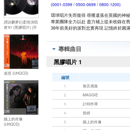
(0001-0399 / 0500-0699 / 0800-1200)
環球唱片失而復得 尋獲遺落在英國的神秘
專業團隊全力以赴 盡力補上從未收錄在
譚詠麟夢幻柔情演唱
會'91 (黑膠唱片) (升
38年前美好的派對忠實再現 記憶終於圓
級版3LP)
專輯曲目
黑膠唱片 1
迷惑 (UHQCD)
編號
1.
無言感激
2.
MAGGIE
3.
計時炸彈
4.
曾經
牆上的肖像
5.
牆上的肖像
(UHQCD)