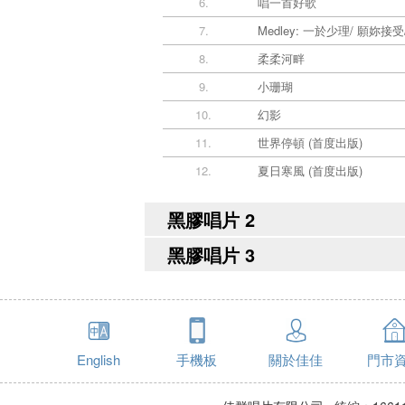
6.
唱一首好歌
7.
Medley: 一於少理/ 願妳接
8.
柔柔河畔
9.
小珊瑚
10.
幻影
11.
世界停頓 (首度出版)
12.
夏日寒風 (首度出版)
黑膠唱片 2
黑膠唱片 3
English
手機板
關於佳佳
門市