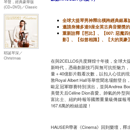
琴聲，經典豪華版
(CD+DVD)／Classic
Deluxe (CD+DVD)
全球大提琴男神釋出橫跨經典銀幕
邀請身擁多達9座全英古典音樂獎的Nick Pa
重新詮釋【芭比】、【007: 惡
影】、【似曾相識】、【大的英豪
耶誕琴深／
Christmas
在與2CELLOS共度輝煌十年後，全球
新時代，憑藉創新技巧與無可抗拒魅力，推
量＋40億影片觀看次數，以扣人心弦的現場演出
敦Royal Albert Hall等舉世
歐足冠軍聯賽特別演出，並與Andrea Bocell
美聲天后Céline Dion喜愛。帥氣
富比士、紐約時報等國際重量級傳媒報導。個
167.6萬的粉絲追蹤！
HAUSER帶著《Cinema》回到樂