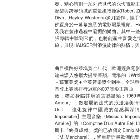
奏，精心策劃一系列跨世代的永恆電影
配樂與跨界領域的重量級指揮家Robert Zie
Divo、Hayley Westenra)操
彿置身於一幕幕熟悉的電影場景裡頭。H
及我在製作過程中發掘的樂曲。其中一
張專輯中聽到它們，也將能產生喜愛之
旅，展現HAUSER對浪漫旋律的熱情，
曲目橫跨好萊塢黃金年代、歐洲經典電
編曲譜入悠揚大提琴聲韻。開場的〈Writing’
＋葛萊美獎＋全英音樂獎全到手，全球串流量
首登上英國排行冠軍的007電影主題曲」
致，猶如身臨其境的震撼體驗；1969年法國電影【Lo
Amour〉，散發屬於法式的浪漫淒美情懷；19
Us〉，強化旋律中隱藏的傷感與深情，
Impossible】主題音樂〈Mission
Amélie】的〈Comptine D’un Aut
斯卡「終身成就」獎的已故傳奇Ennio Morric
〈Mi Mancherai〉，皆重新詮釋歐洲配