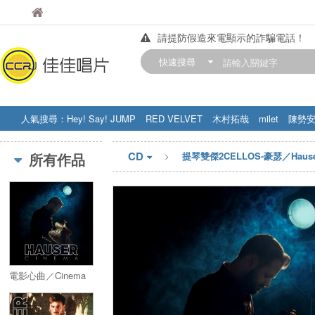
佳佳唱片
佳佳唱片
請提防假造來電顯示的詐騙電話！
【中華門市營業時間調整公告】
快速搜尋
訂購金額滿200元，即享免運優惠!! 詳
人氣搜尋：
Hey! Say! JUMP
RED VELVET
木村拓哉
milet
陳勢
STRAY KIDS
盧廣仲
周杰伦
CD
所有作品
提琴雙傑2CELLOS-豪瑟／Hause
電影心曲／Cinema