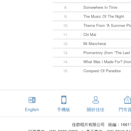
8.
Somewhere In Time
9.
The Music Of The Night
10.
Theme From “A Summer Pl
11.
Chi Mai
12.
Mi Mancherai
13.
Promentory (from “The Last 
14.
What Was I Made For? (from
15.
Conquest Of Paradise
English
手機板
關於佳佳
門市
佳群唱片有限公司 統編：16611