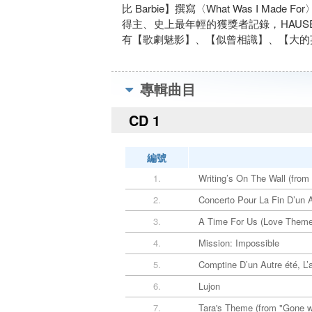
比 Barbie】撰寫〈What Was I 
得主、史上最年輕的獲獎者記錄，HAU
有【歌劇魅影】、【似曾相識】、【大的
專輯曲目
CD 1
編號
1.
Writing’s On The Wall (from 
2.
Concerto Pour La Fin D’un
3.
A Time For Us (Love Theme 
4.
Mission: Impossible
5.
Comptine D’un Autre été, L’a
6.
Lujon
7.
Tara's Theme (from "Gone w