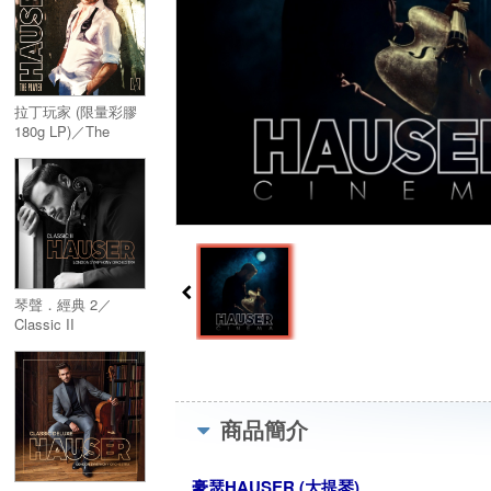
拉丁玩家 (限量彩膠
180g LP)／The
Player (限量彩膠
180g LP)
琴聲．經典 2／
Classic II
商品簡介
豪瑟HAUSER (大提琴)