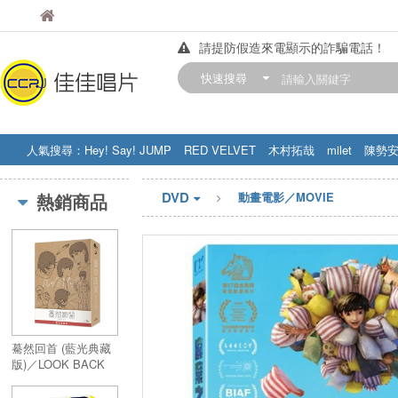
佳佳唱片
佳佳唱片
請提防假造來電顯示的詐騙電話！
【中華門市營業時間調整公告】
快速搜尋
訂購金額滿200元，即享免運優惠!! 詳
人氣搜尋：
Hey! Say! JUMP
RED VELVET
木村拓哉
milet
陳勢
STRAY KIDS
盧廣仲
周杰伦
DVD
熱銷商品
動畫電影／MOVIE
驀然回首 (藍光典藏
版)／LOOK BACK