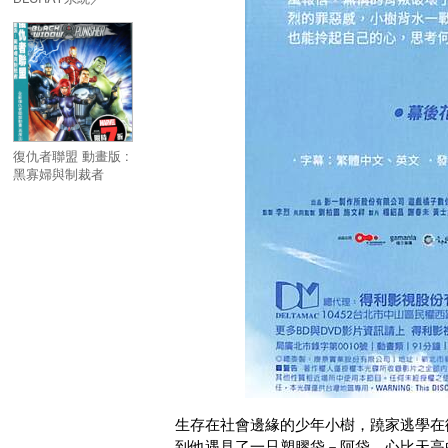
Spider-Man: Into
The Spider-Verse
復仇者聯盟 動畫版 :
黑寡婦與制裁者
DVD／AVENGERS
CONFIDENTIAL
BLACK WIDOW
PUNISHER
生存在社會邊緣的少年小樹，蹺家逃學在
到他遇見了一只塑膠袋－阿袋。心比天高