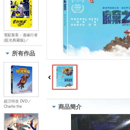
電馭叛客：邊緣行者
(藍光典藏版)／
Cyberpunk:
Edgerunners
所有作品
超汪特攻 DVD／
商品簡介
Charlie the
Wonderdog