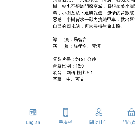
樹一點也不想離開廢棄城，原想靠著小樹
料，小樹竟私下通風報信，無情的背叛破
惡感，小樹背水一戰力抗鐵甲車，救出阿
自己的回收站，再次尋得生命出路。
導 演：易智言
演 員：張孝全、黃河
電影片長：約 91 分鐘
螢幕比例：16:9
發音：國語 杜比 5.1
字幕：中、英文
English
手機板
關於佳佳
門市