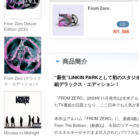
From Zero
From Zero Deluxe
CD
Edition (2CD)
NT. 588
商品簡介
“新生”LINKIN PARKとして初のス
From Zero (デラック
組デラックス・エディション！
ス・エディション)
【完全生産限定盤】
(2CD+アクリル・ス
『FROM ZERO』(2024年11月発売)は
マホスタンド+キー
たTV番組が話題となり、ここ日本でも人気が
ホルダー)
本作はアルバム『FROM ZERO』に、新曲3
From The Bottom」(新曲)は、今
のエネルギーがそのまま注入されたパワフルな
Minutes to Midnight