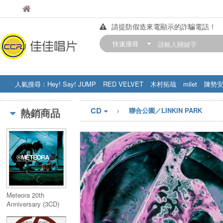
佳佳唱片
佳佳唱片
請提防假造來電顯示的詐騙電話！
【中華門市營業時間調整公告】
快速搜尋
訂購金額滿200元，即享免運優惠!! 詳
人氣搜尋：
Hey! Say! JUMP
RED VELVET
木村拓哉
milet
陳勢
STRAY KIDS
盧廣仲
周杰伦
CD
熱銷商品
聯合公園／LINKIN PARK
Meteora 20th
Anniversary (3CD)