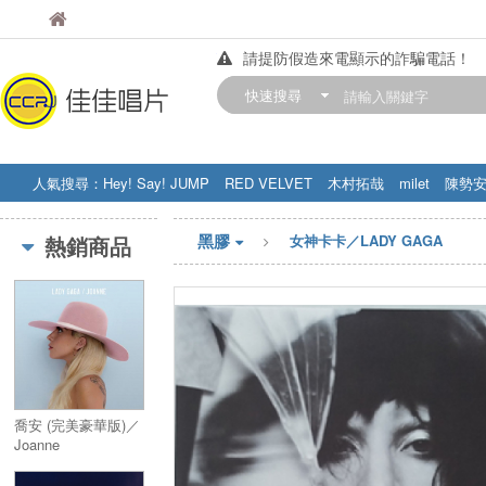
佳佳唱片
佳佳唱片
請提防假造來電顯示的詐騙電話！
【中華門市營業時間調整公告】
快速搜尋
訂購金額滿200元，即享免運優惠!! 詳
人氣搜尋：
Hey! Say! JUMP
RED VELVET
木村拓哉
milet
陳勢
STRAY KIDS
盧廣仲
周杰伦
黑膠
熱銷商品
女神卡卡／LADY GAGA
喬安 (完美豪華版)／
Joanne