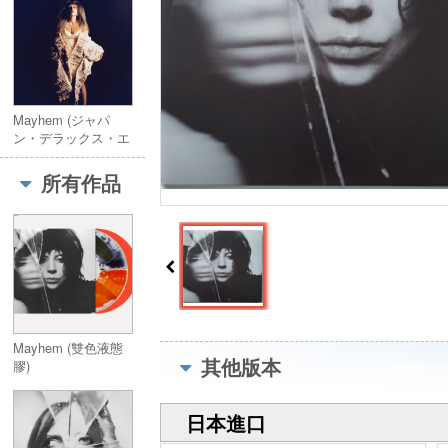
Mayhem (ジャパ
ン・デラックス・エ
ディションCD)
所有作品
Mayhem (雙色液態
其他版本
膠)
日本進口