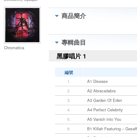
Yellow VInyl
商品簡介
專輯曲目
Chromatica
黑膠唱片 1
編號
1.
A1 Disease
2.
A2 Abracadabra
3.
A3 Garden Of Eden
4.
A4 Perfect Celebrity
5.
A5 Vanish Into You
6.
B1 Killah Featuring – Gesaff