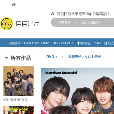
佳佳唱片
佳佳唱片
請提防假造來電顯示的詐騙電話！
【中華門市營業時間調整公告】
快速搜尋
訂購金額滿200元，即享免運優惠!! 詳
人氣搜尋：
Hey! Say! JUMP
RED VELVET
木村拓哉
milet
陳勢
STRAY KIDS
盧廣仲
周杰伦
DVD
所有作品
浪花男子／なにわ男子
ND⁵ 普通版 台壓