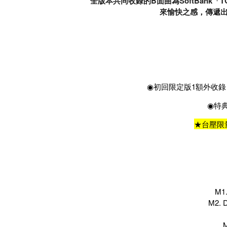
全版本共同收錄的B面曲為SoftBank「T
來愉快之感，傳遞
◉初回限定版1額外收錄
◉特典D
★台壓限
M1
M2. 
M