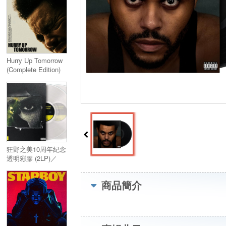
Hurry Up Tomorrow
(Complete Edition)
2LP
狂野之美10周年紀念
透明彩膠 (2LP)／
Beauty Behind The
Madness 10th
商品簡介
Anniverary
(Translucent Vinyl)
2LP