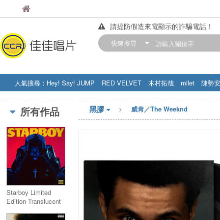
佳佳唱片
佳佳唱片
請提防假造來電顯示的詐騙電話！
【中華門市營業時間調整公告】
快速搜尋
訂購金額滿200元，即享免運優惠!! 詳
人氣搜尋：
Hey! Say! JUMP
RED VELVET
木村拓哉
milet
陳勢
STRAY KIDS
盧廣仲
周杰伦
黑膠
所有作品
威肯／The Weeknd
Starboy Limited
Edition Translucent
Blue (2LP)