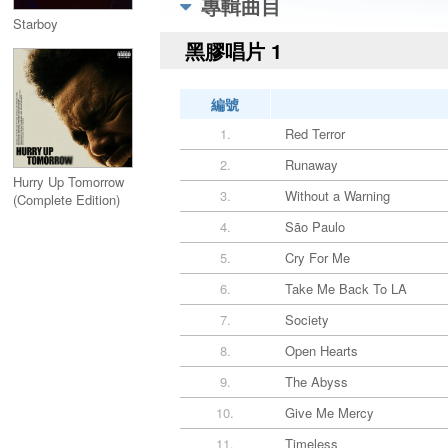
專輯曲目
Starboy
黑膠唱片 1
編號
1.
Red Terror
2.
Runaway
Hurry Up Tomorrow
3.
Without a Warning
(Complete Edition)
2CD
4.
São Paulo
5.
Cry For Me
6.
Take Me Back To LA
7.
Society
8.
Open Hearts
9.
The Abyss
10.
Give Me Mercy
11.
Timeless